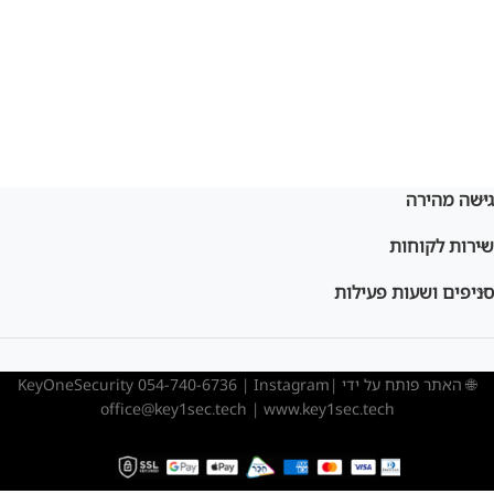
גישה מהירה
שירות לקוחות
סניפים ושעות פעילות
🌐 האתר פותח על ידי KeyOneSecurity 054-740-6736 | Instagram|
office@key1sec.tech | www.key1sec.tech