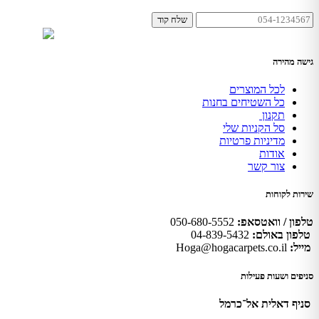
שלח קוד
גישה מהירה
לכל המוצרים
כל השטיחים בחנות
תקנון
סל הקניות שלי
מדיניות פרטיות
אודות
צור קשר
שירות לקוחות
טלפון / וואטסאפ:
050-680-5552
טלפון באולם:
04-839-5432
מייל:
Hoga@hogacarpets.co.il
סניפים ושעות פעילות
סניף דאלית אל־כרמל