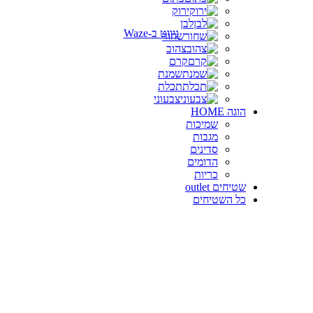
ירוק
לבן
שחור
צהוב
קרם
שמנת
תכלת
צבעוני
הוגה HOME
שמיכות
מגבות
סדינים
הדומים
כריות
שטיחים outlet
כל השטיחים