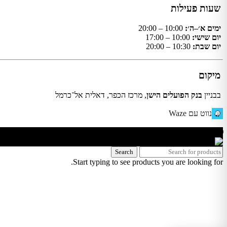
שעות פעילות
ימים א׳–ה׳:
10:00 – 20:00
יום שישי:
10:00 – 17:00
יום שבת:
10:30 – 20:00
מיקום
בבניין
בנק הפועלים הישן
, מרכז הכפר, דאלית אל־כרמל
נווט עם Waze
🌐 האתר פותח על ידי KeyOneSecurity 054-740-6736 | Instagram| office@key1sec.tech | www.key1sec.tech
Search
Start typing to see products you are looking for.