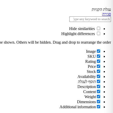
עגלת הקניות
סגירה
Hide similarities
Highlight differences
o be shown. Others will be hidden. Drag and drop to rearrange the order.
Image
SKU
Rating
Price
Stock
Availability
הוסף לעגלה
Description
Content
Weight
Dimensions
Additional information