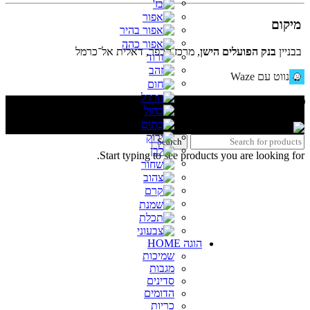
מיקום
בבניין
בנק הפועלים הישן
, מרכז הכפר, דאלית אל־כרמל
נווט עם Waze
🌐 האתר פותח על ידי KeyOneSecurity 054-740-6736 | Instagram|
office@key1sec.tech | www.key1sec.tech
Search
Start typing to see products you are looking for.
הוגה HOME
שמיכות
מגבות
סדינים
הדומים
כריות