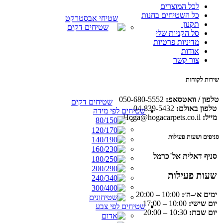
לכל המוצרים
כל השטיחים בחנות
שטיחי אבסטרקט
תקנון
סל הקניות שלי
מדיניות פרטיות
אודות
צור קשר
שירות לקוחות
טלפון / וואטסאפ:
050-680-5552
שטיחים דקים
טלפון באולם:
04-839-5432
שטיחים לפי מידה
מייל:
Hoga@hogacarpets.co.il
סניפים ושעות פעילות
סניף דאלית אל־כרמל
שעות פעילות
ימים א׳–ה׳:
10:00 – 20:00
יום שישי:
10:00 – 17:00
שטיחים לפי צבע
יום שבת:
10:30 – 20:00