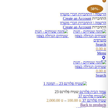
0
0
items
items
×
השאר פרטים
-50%
הרשמה \ התחברות חברי מועדון
התחברות
Create an Account
שם מלא
הרשמה \ התחברות חברי מועדון
התחברות
Create an Account
מועדפים
טלפון
Search
0.00
₪
Menu
אימייל
0.00
₪
Search
שלח
עמוד הבית
פלורנס
שטיח פלורנס 23
טווח
שטיח פלורנס 37
₪
100.00
–
₪
2,000.00
מחירים:
Back to products