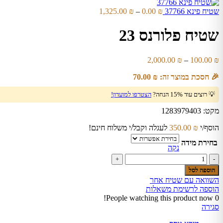
עד
טווח
שטיח פינא 37766
₪
0.00
–
₪
1,325.00
מחירים:
שטיח פלורנס 23
עד
טווח
2,000.00
₪
–
100.00
₪
מחירים:
🎉 חסכת במוצר זה:
₪
70.00
עד
💡 רוצים עוד 15% הנחה?
הצטרפו למועדון!
מקט:
1283979403
הוסף/י
₪
350.00
לעגלה וקבל/י משלוח חינם!
בחירת מידה
נקה
כמות
של
הוספה לסל
שטיח
השוואה עם שטיח אחר
פלורנס
הוספה לרשימת משאלות
23
People watching this product now!
0
סגירה