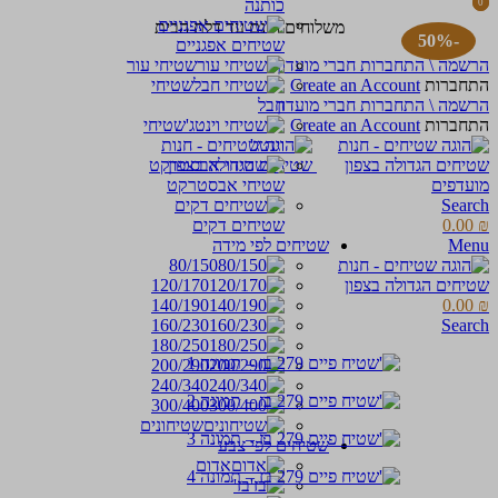
כותנה
0
0
items
items
משלוחים חינם עד דלת הבית
-50%
שטיחים אפגניים
הרשמה \ התחברות חברי מועדון
שטיחי עור
התחברות
Create an Account
שטיחי
הרשמה \ התחברות חברי מועדון
חבל
התחברות
Create an Account
שטיחי
וינטג'
מועדפים
שטיחי אבסטרקט
Search
₪
0.00
שטיחים דקים
Menu
שטיחים לפי מידה
80/150
120/170
140/190
0.00
₪
160/230
Search
180/250
200/290
240/340
300/400
שטיחונים
שטיחים לפי צבע
אדום
בז'