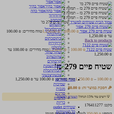
אפור
אפור בהיר
אפור כהה
ורוד
זהב
עמוד הבית
שטיחים למשרד
שטיח פיים 279 בז'
חום
חרדל
שטיח פיים 279 אפור
₪
100.00
–
₪
1,250.00
כחול
עד ⁦1,250.00 ₪⁩
כתום
Back to products
ירוק
לבן
שטיח פיים 7122
₪
100.00
–
₪
1,250.00
טווח מחירים: ⁦100.00 ₪⁩ עד
שחור
צהוב
קרם
שטיח פיים 279 בז'
שמנת
תכלת
צבעוני
₪
100.00
–
₪
1,250.00
טווח מחירים: ⁦100.00 ₪⁩ עד ⁦1,250.00 ₪⁩
הוגה HOME
שמיכות
🎉 חסכת במוצר זה:
₪
80.00
מגבות
סדינים
💡 רוצים עוד 15% הנחה?
הצטרפו למועדון!
הדומים
כריות
מקט:
176411277
שטיחים outlet
כל השטיחים
הוסף/י
₪
350.00
לעגלה וקבל/י משלוח חינם!