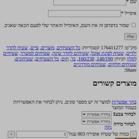
שם
*
אימייל
*
שמור בדפדפן זה את השם, האימייל והאתר שלי לפעם הבאה שאגיב.
מק"ט:
176411277
קטגוריות:
כל השטיחים
,
מוצרים
,
פיים
,
שטיח לחדר
ילדים
,
שטיח לפינת אוכל
,
שטיחים לחדר שינה
,
שטיחים למשרד
,
שטיחים
לסלון
תגיות:
140/190
,
160/230
,
בז'
,
חום
,
כל השטיחים
,
שטיחונים
,
שטיחים חלקים
,
שטיחים מודרניים
Share:
מוצרים קשורים
בחר אפשרות
למוצר זה יש מספר סוגים. ניתן לבחור את האפשרויות
בעמוד המוצר
לבחור צבע1
לבחור מידה
נקה
כמות של שטיח אופירה 003 עגול