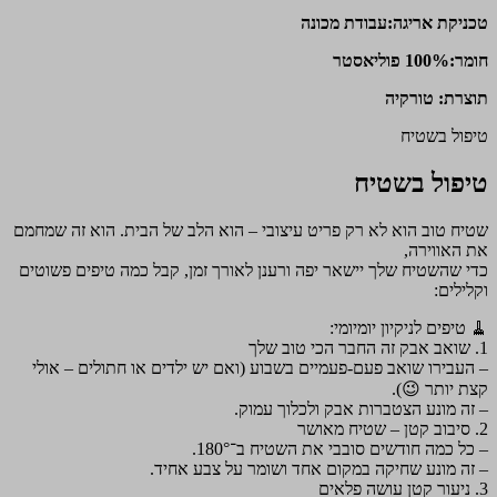
טכניקת אריגה:עבודת מכונה
חומר:100% פוליאסטר
תוצרת: טורקיה
טיפול בשטיח
טיפול בשטיח
שטיח טוב הוא לא רק פריט עיצובי – הוא הלב של הבית. הוא זה שמחמם
את האווירה,
כדי שהשטיח שלך יישאר יפה ורענן לאורך זמן, קבל כמה טיפים פשוטים
וקלילים:
🧹 טיפים לניקיון יומיומי:
1. שואב אבק זה החבר הכי טוב שלך
– העבירו שואב פעם-פעמיים בשבוע (ואם יש ילדים או חתולים – אולי
קצת יותר 😉).
– זה מונע הצטברות אבק ולכלוך עמוק.
2. סיבוב קטן – שטיח מאושר
– כל כמה חודשים סובבי את השטיח ב־180°.
– זה מונע שחיקה במקום אחד ושומר על צבע אחיד.
3. ניעור קטן עושה פלאים