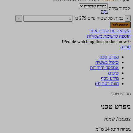
לבחור מידה
נקה
כמות של שטיח פיים 279 בז'
הוספה לסל
השוואה עם שטיח אחר
הוספה לרשימת משאלות
People watching this product now!
0
סגירה
מפרט טכני
טיפול בשטיח
אספקה והחזרות
טיפים
מידע נוסף
חוות דעת (0)
מפרט טכני
מפרט טכני
צבע:בז', שמנת
גובהה חוט: 14 מ"מ