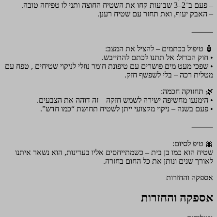
– פעם ב־2–3 שבועות קחו את השטיח החוצה ותני לו טפיחה טובה.
– האבק יעוף, ואת תחזר עם שטיח רענן.
⸻
🧴 טיפול בכתמים – להציל את המצב:
• חוק הברזל: אל תתנו לכתם להתייבש.
• שפכי מעט מים פושרים עם טיפונת חומר נוזלי לניקוי שטיחים , טפח עם
מטלית רכה – בלי לשפשף חזק.
🌿 תחזוקה חכמה:
• הימנעו מחשיפה ישירה לשמש חזקה – זה דוהה את הצבעים.
• פעם בשנה – ניקוי מקצועי ייתן לשטיח תחושת “כמו חדש”.
⸻
🎀 טיפ לסיום:
שטיח הוא כמו בן בית – כשמתייחסים אליו בעדינות, הוא נשאר איתנו
לאורך שנים ונותן את כל החום בחזרה.
אספקה והחזרות
אספקה והחזרות