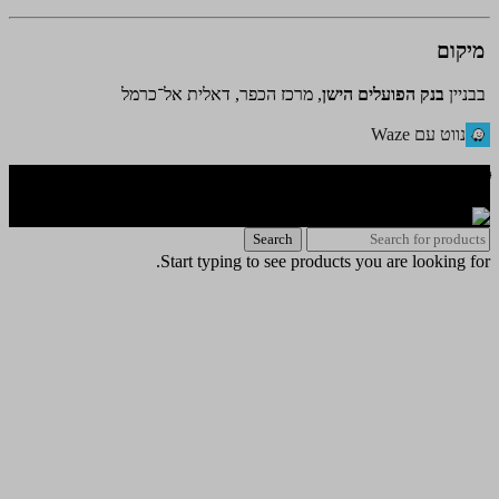
מיקום
בבניין
בנק הפועלים הישן
, מרכז הכפר, דאלית אל־כרמל
נווט עם Waze
🌐 האתר פותח על ידי KeyOneSecurity 054-740-6736 | Instagram|
office@key1sec.tech | www.key1sec.tech
Search
Start typing to see products you are looking for.