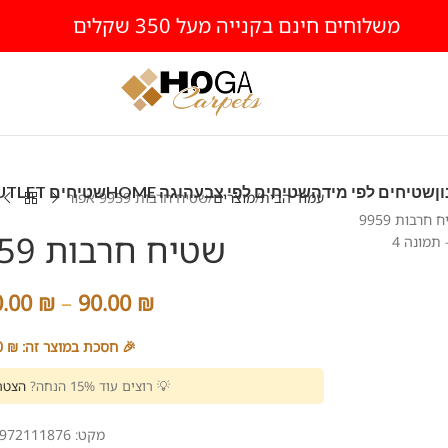
משלוחים חינם בקנייה מעל 350 שקלים
ן
שטיחים לפי מידה
שטיחים לפי צבע
הוגה HOME
שטיחים OUTLET
עמוד הבית
מוצרים
שטיח חרבות 9959 אפור
שטיח חרבות 9959 אפור
0.00
₪
–
90.00
₪
🎉 חסכת במוצר זה:
₪
0
💡 רוצים עוד 15% הנחה?
הצטרפ
מקט:
972111876