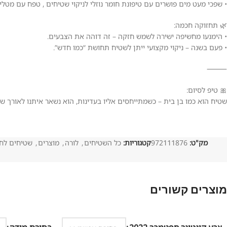
• שפכי מעט מים פושרים עם טיפונת חומר נוזלי לניקוי שטיחים , טפח עם מטל
🌿 תחזוקה חכמה:
• הימנעו מחשיפה ישירה לשמש חזקה – זה דוהה את הצבעים.
• פעם בשנה – ניקוי מקצועי ייתן לשטיח תחושת “כמו חדש”.
⸻
🎀 טיפ לסיום:
שטיח הוא כמו בן בית – כשמתייחסים אליו בעדינות, הוא נשאר איתנו לאורך שנ
מק"ט:
972111876
קטגוריות:
כל השטיחים
,
לורה
,
מוצרים
,
שטיחים לחד
מוצרים קשורים