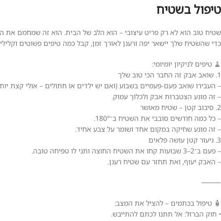
טיפול בשטיח
שטיח טוב הוא לא רק פריט עיצובי – הוא הלב של הבית. הוא זה שמחמם את הא
כדי שהשטיח שלך יישאר יפה ורענן לאורך זמן, קבל כמה טיפים פשוטים וקלילי
🧹 טיפים לניקיון יומיומי:
1. שואב אבק זה החבר הכי טוב שלך
– העבירו שואב פעם-פעמיים בשבוע (ואם יש ילדים או חתולים – אולי קצת יותר
– זה מונע הצטברות אבק ולכלוך עמוק.
2. סיבוב קטן – שטיח מאושר
– כל כמה חודשים סובבי את השטיח ב־180°.
– זה מונע שחיקה במקום אחד ושומר על צבע אחיד.
3. ניעור קטן עושה פלאים
– פעם ב־2–3 שבועות קחו את השטיח החוצה ותני לו טפיחה טובה.
– האבק יעוף, ואת תחזר עם שטיח רענן.
⸻
🧴 טיפול בכתמים – להציל את המצב:
• חוק הברזל: אל תתנו לכתם להתייבש.