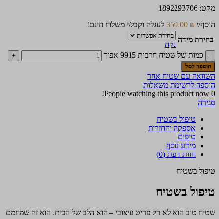
מקט:
1892293706
הוסף/י
₪
350.00
לעגלה וקבל/י משלוח חינם!
בחירת מידה
נקה
כמות של שטיח חרבות 9915 אפור
הוספה לסל
השוואה עם שטיח אחר
הוספה לרשימת משאלות
People watching this product now!
0
סגירה
טיפול בשטיח
אספקה והחזרות
טיפים
מידע נוסף
חוות דעת (0)
טיפול בשטיח
טיפול בשטיח
שטיח טוב הוא לא רק פריט עיצובי – הוא הלב של הבית. הוא זה שמחמם