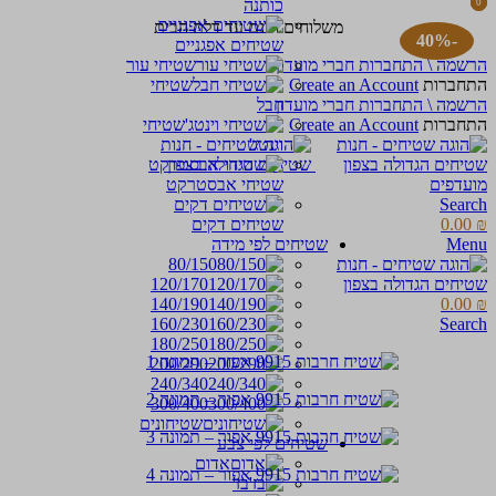
כותנה
0
0
items
items
משלוחים חינם עד דלת הבית
-40%
שטיחים אפגניים
הרשמה \ התחברות חברי מועדון
שטיחי עור
התחברות
Create an Account
שטיחי
הרשמה \ התחברות חברי מועדון
חבל
התחברות
Create an Account
שטיחי
וינטג'
מועדפים
שטיחי אבסטרקט
Search
₪
0.00
שטיחים דקים
Menu
שטיחים לפי מידה
80/150
120/170
140/190
0.00
₪
160/230
Search
180/250
200/290
240/340
300/400
שטיחונים
שטיחים לפי צבע
אדום
בז'