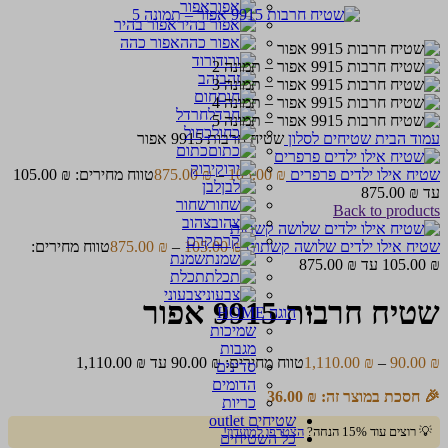
אפור
אפור בהיר
אפור כהה
ורוד
זהב
חום
חרדל
כחול
עמוד הבית
שטיחים לסלון
שטיח חרבות 9915 אפור
כתום
ירוק
שטיח אילו ילדים פרפרים
₪
105.00
–
₪
875.00
לבן
עד ⁦875.00 ₪⁩
שחור
Back to products
צהוב
קרם
שטיח אילו ילדים שלושה קשתות
₪
105.00
–
₪
875.00
טווח מחירים:
שמנת
תכלת
צבעוני
שטיח חרבות 9915 אפור
הוגה HOME
שמיכות
מגבות
₪
90.00
–
₪
1,110.00
טווח מחירים: ⁦90.00 ₪⁩ עד ⁦1,110.00 ₪⁩
סדינים
הדומים
🎉 חסכת במוצר זה:
₪
36.00
כריות
שטיחים outlet
💡 רוצים עוד 15% הנחה?
הצטרפו למועדון!
כל השטיחים