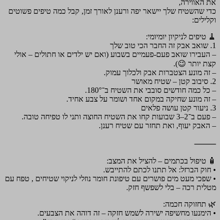
את האווירה,
כדי שהשטיח שלך יישאר יפה ורענן לאורך זמן, קבל כמה טיפים פשוטים
וקלילים:
🧹 טיפים לניקיון יומיומי:
1. שואב אבק זה החבר הכי טוב שלך
– העבירו שואב פעם-פעמיים בשבוע (ואם יש ילדים או חתולים – אולי
קצת יותר 😉).
– זה מונע הצטברות אבק ולכלוך עמוק.
2. סיבוב קטן – שטיח מאושר
– כל כמה חודשים סובבי את השטיח ב־180°.
– זה מונע שחיקה במקום אחד ושומר על צבע אחיד.
3. ניעור קטן עושה פלאים
– פעם ב־2–3 שבועות קחו את השטיח החוצה ותני לו טפיחה טובה.
– האבק יעוף, ואת תחזר עם שטיח רענן.
⸻
🧴 טיפול בכתמים – להציל את המצב:
• חוק הברזל: אל תתנו לכתם להתייבש.
• שפכי מעט מים פושרים עם טיפונת חומר נוזלי לניקוי שטיחים , טפח עם
מטלית רכה – בלי לשפשף חזק.
🌿 תחזוקה חכמה:
• הימנעו מחשיפה ישירה לשמש חזקה – זה דוהה את הצבעים.