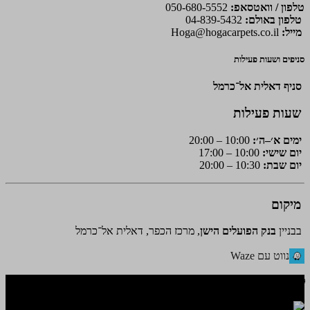
טלפון / וואטסאפ:
050-680-5552
טלפון באולם:
04-839-5432
מייל:
Hoga@hogacarpets.co.il
סניפים ושעות פעילות
סניף דאלית אל־כרמל
שעות פעילות
ימים א׳–ה׳:
10:00 – 20:00
יום שישי:
10:00 – 17:00
יום שבת:
10:30 – 20:00
מיקום
בבניין
בנק הפועלים הישן
, מרכז הכפר, דאלית אל־כרמל
נווט עם Waze
🌐 האתר פותח על ידי KeyOneSecurity 054-740-6736 | Instagram|
office@key1sec.tech | www.key1sec.tech