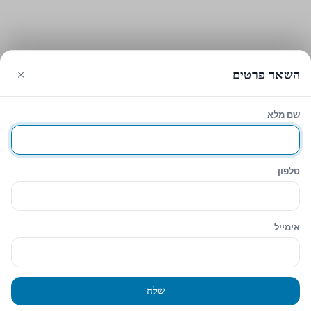
×
השאר פרטים
שם מלא
עגלת הקניות
סגירה
Sidebar
טלפון
Hide similarities
Highlight differences
אימייל
Select the fields to be shown. Others will be hidden. Drag and drop
to rearrange the order.
Image
שלח
SKU
Rating