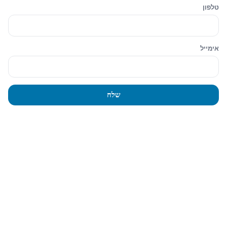
Sidebar
טלפון
Hide similarities
Highlight differences
אימייל
Select the fields to be shown. Others will be hidden. Drag and drop
to rearrange the order.
Image
שלח
SKU
Rating
Price
Stock
Availability
הוסף לעגלה
Description
Content
Weight
Dimensions
Additional information
Click outside to hide the comparison bar
השווה