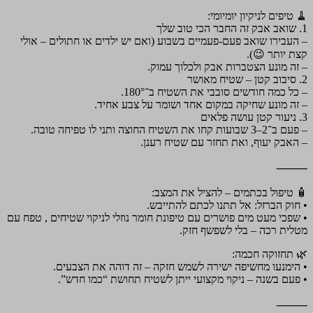
🧹 טיפים לניקיון יומיומי:
1. שואב אבק זה החבר הכי טוב שלך
– העבירו שואב פעם-פעמיים בשבוע (ואם יש ילדים או חתולים – אולי
קצת יותר 😉).
– זה מונע הצטברות אבק ולכלוך עמוק.
2. סיבוב קטן – שטיח מאושר
– כל כמה חודשים סובבי את השטיח ב־180°.
– זה מונע שחיקה במקום אחד ושומר על צבע אחיד.
3. ניעור קטן עושה פלאים
– פעם ב־2–3 שבועות קחו את השטיח החוצה ותני לו טפיחה טובה.
– האבק יעוף, ואת תחזר עם שטיח רענן.
⸻
🧴 טיפול בכתמים – להציל את המצב:
• חוק הברזל: אל תתנו לכתם להתייבש.
• שפכי מעט מים פושרים עם טיפונת חומר נוזלי לניקוי שטיחים , טפח עם
מטלית רכה – בלי לשפשף חזק.
🌿 תחזוקה חכמה:
• הימנעו מחשיפה ישירה לשמש חזקה – זה דוהה את הצבעים.
• פעם בשנה – ניקוי מקצועי ייתן לשטיח תחושת “כמו חדש”.
⸻