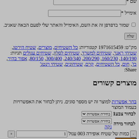
שם
*
אימייל
*
שמור בדפדפן זה את השם, האימייל והאתר שלי לפעם הבאה שאגיב.
מק"ט:
1971615459
קטגוריות:
כל השטיחים
,
מוצרים
,
שטיח הירטג
,
שטיחי ראנר
,
שטיחים למשרד
,
שטיחים לסלון
,
שטיחים עגולים
תגיות:
140/190
,
160/230
,
200/290
,
240/340
,
300/400
,
80/150
,
אפור בהיר
,
בז'
,
חום
,
כל השטיחים
,
קרם
,
שטיחונים
,
שטיחי וינטג'
Share:
מוצרים קשורים
בחר אפשרות
למוצר זה יש מספר סוגים. ניתן לבחור את האפשרויות
בעמוד המוצר
לבחור צבע1
לבחור מידה
נקה
כמות של שטיח אופירה 003 עגול