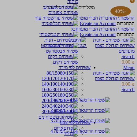
כותנה
0
0
items
items
משלוחים חינם עד דלת הבית
-40%
שטיחים אפגניים
הרשמה \ התחברות חברי מועדון
שטיחי עור
התחברות
Create an Account
שטיחי
הרשמה \ התחברות חברי מועדון
חבל
התחברות
Create an Account
שטיחי
וינטג'
מועדפים
שטיחי אבסטרקט
Search
₪
0.00
שטיחים דקים
Menu
שטיחים לפי מידה
80/150
120/170
140/190
0.00
₪
160/230
Search
180/250
200/290
240/340
300/400
שטיחונים
שטיחים לפי צבע
אדום
בז'