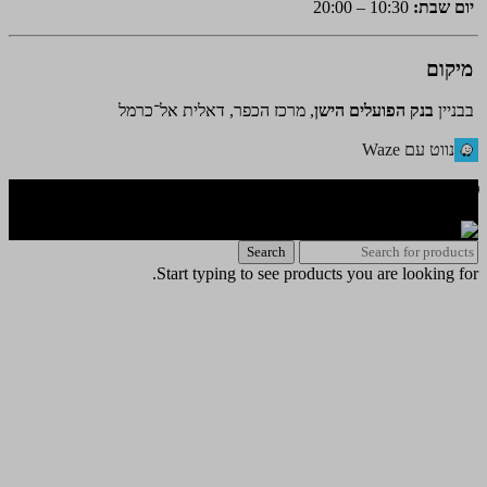
יום שבת:
10:30 – 20:00
מיקום
בבניין
בנק הפועלים הישן
, מרכז הכפר, דאלית אל־כרמל
נווט עם Waze
🌐 האתר פותח על ידי KeyOneSecurity 054-740-6736 | Instagram|
office@key1sec.tech | www.key1sec.tech
Search
Start typing to see products you are looking for.