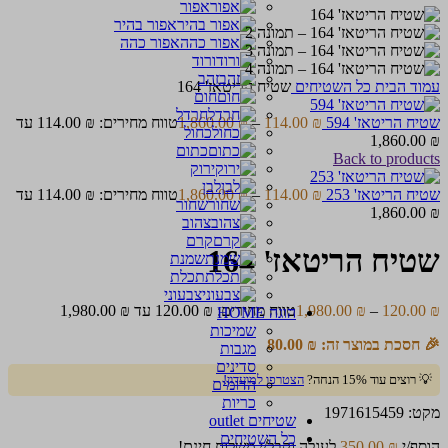
אפור
אפור בהיר
אפור כהה
ורוד
זהב
עמוד הבית
כל השטיחים
שטיח הריטאז' 164
חום
חרדל
שטיח הריטאז' 594
₪
114.00
–
₪
1,860.00
טווח מחירים: ⁦114.00 ₪⁩ עד
כחול
כתום
Back to products
ירוק
לבן
שטיח הריטאז' 253
₪
114.00
–
₪
1,860.00
טווח מחירים: ⁦114.00 ₪⁩ עד
שחור
צהוב
קרם
שטיח הריטאז' 164
שמנת
תכלת
צבעוני
₪
120.00
–
₪
1,980.00
טווח מחירים: ⁦120.00 ₪⁩ עד ⁦1,980.00 ₪⁩
הוגה HOME
שמיכות
🎉 חסכת במוצר זה:
₪
80.00
מגבות
סדינים
💡 רוצים עוד 15% הנחה?
הצטרפו למועדון!
הדומים
כריות
מקט:
1971615459
שטיחים outlet
כל השטיחים
הוסף/י
₪
350.00
לעגלה וקבל/י משלוח חינם!