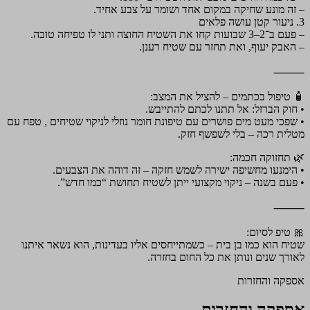
– זה מונע שחיקה במקום אחד ושומר על צבע אחיד.
3. ניעור קטן עושה פלאים
– פעם ב־2–3 שבועות קחו את השטיח החוצה ותני לו טפיחה טובה.
– האבק יעוף, ואת תחזר עם שטיח רענן.
⸻
🧴 טיפול בכתמים – להציל את המצב:
• חוק הברזל: אל תתנו לכתם להתייבש.
• שפכי מעט מים פושרים עם טיפונת חומר נוזלי לניקוי שטיחים , טפח עם
מטלית רכה – בלי לשפשף חזק.
🌿 תחזוקה חכמה:
• הימנעו מחשיפה ישירה לשמש חזקה – זה דוהה את הצבעים.
• פעם בשנה – ניקוי מקצועי ייתן לשטיח תחושת “כמו חדש”.
⸻
🎀 טיפ לסיום:
שטיח הוא כמו בן בית – כשמתייחסים אליו בעדינות, הוא נשאר איתנו
לאורך שנים ונותן את כל החום בחזרה.
אספקה והחזרות
אספקה והחזרות