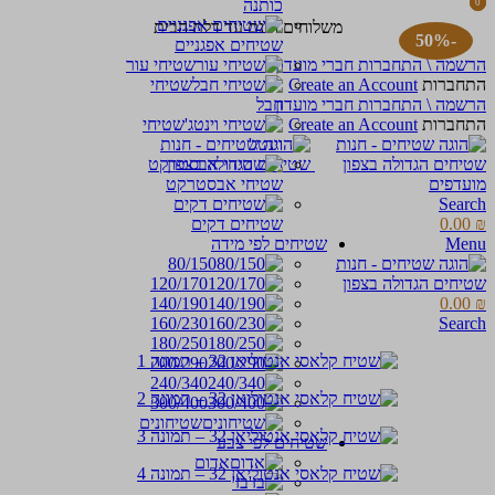
כותנה
0
0
items
items
משלוחים חינם עד דלת הבית
-50%
שטיחים אפגניים
הרשמה \ התחברות חברי מועדון
שטיחי עור
התחברות
Create an Account
שטיחי
הרשמה \ התחברות חברי מועדון
חבל
התחברות
Create an Account
שטיחי
וינטג'
מועדפים
שטיחי אבסטרקט
Search
₪
0.00
שטיחים דקים
Menu
שטיחים לפי מידה
80/150
120/170
140/190
0.00
₪
160/230
Search
180/250
200/290
240/340
300/400
שטיחונים
שטיחים לפי צבע
אדום
בז'