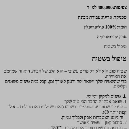
צפיפות:480,000 למ"ר
טכניקת אריגה:עבודת מכונה
חומר:100% פוליפרופלין
ארץ יצור:טורקיה
טיפול בשטיח
טיפול בשטיח
שטיח טוב הוא לא רק פריט עיצובי – הוא הלב של הבית. הוא זה שמחמם
את האווירה,
כדי שהשטיח שלך יישאר יפה ורענן לאורך זמן, קבל כמה טיפים פשוטים
וקלילים:
🧹 טיפים לניקיון יומיומי:
1. שואב אבק זה החבר הכי טוב שלך
– העבירו שואב פעם-פעמיים בשבוע (ואם יש ילדים או חתולים – אולי
קצת יותר 😉).
– זה מונע הצטברות אבק ולכלוך עמוק.
2. סיבוב קטן – שטיח מאושר
– כל כמה חודשים סובבי את השטיח ב־180°.