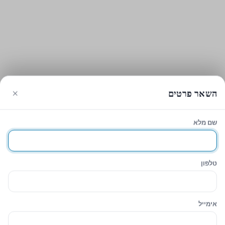
×
השאר פרטים
שם מלא
עגלת הקניות
סגירה
Sidebar
טלפון
Hide similarities
Highlight differences
אימייל
Select the fields to be shown. Others will be hidden. Drag and drop
to rearrange the order.