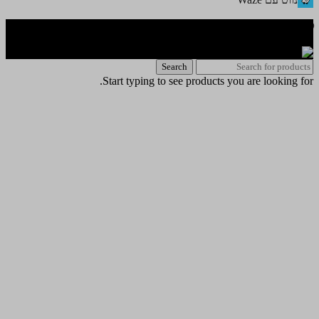
🌐 האתר פותח על ידי KeyOneSecurity 054-740-6736 | Instagram|
office@key1sec.tech | www.key1sec.tech
Search
Start typing to see products you are looking for.