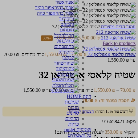
אפור
אפור בהיר
אפור כהה
ורוד
זהב
עמוד הבית
מוצרים
שטיח קלאסי אנטוליאן 32
חום
חרדל
שטיח אריאנה 212
₪
5,500.00
₪
3,850.00
-30%
כחול
Back to products
כתום
ירוק
שטיח קלאסי אנטוליאן 72
₪
70.00
–
₪
1,550.00
לבן
עד ⁦1,550.00 ₪⁩
שחור
צהוב
שטיח קלאסי אנטוליאן 32
קרם
שמנת
תכלת
₪
70.00
–
₪
1,550.00
טווח מחירים: ⁦70.00 ₪⁩ עד ⁦1,550.00 ₪⁩
צבעוני
הוגה HOME
🎉 חסכת במוצר זה:
₪
28.00
שמיכות
מגבות
💡 רוצים עוד 15% הנחה?
הצטרפו למועדון!
סדינים
הדומים
מקט:
916658421
כריות
שטיחים outlet
הוסף/י
₪
350.00
לעגלה וקבל/י משלוח חינם!
כל השטיחים