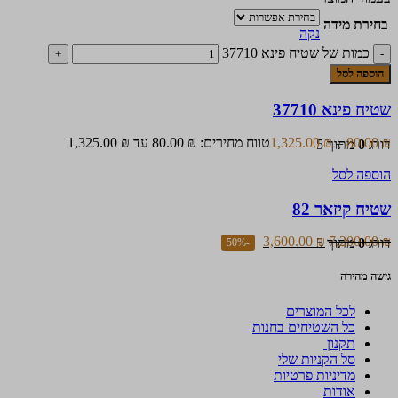
בחירת מידה
נקה
כמות של שטיח פינא 37710
הוספה לסל
שטיח פינא 37710
₪
80.00
–
₪
1,325.00
טווח מחירים: ⁦80.00 ₪⁩ עד ⁦1,325.00 ₪⁩
דורג
0
מתוך 5
הוספה לסל
שטיח קיזאר 82
3,600.00
₪
7,200.00
₪
דורג
0
מתוך 5
-50%
גישה מהירה
לכל המוצרים
כל השטיחים בחנות
תקנון
סל הקניות שלי
מדיניות פרטיות
אודות