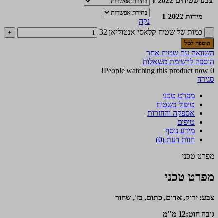
צבע שטיחים 2022 1
מידות 2022 1
נקה
כמות של שטיח קלאסי אנטוליאן 32
הוספה לסל
השוואה עם שטיח אחר
הוספה לרשימת משאלות
People watching this product now!
0
סגירה
מפרט טכני
טיפול בשטיח
אספקה והחזרות
טיפים
מידע נוסף
חוות דעת (0)
מפרט טכני
מפרט טכני
צבע: ירוק, אדום, כתום, בז', שחור
גובה חוט:12 מ"מ