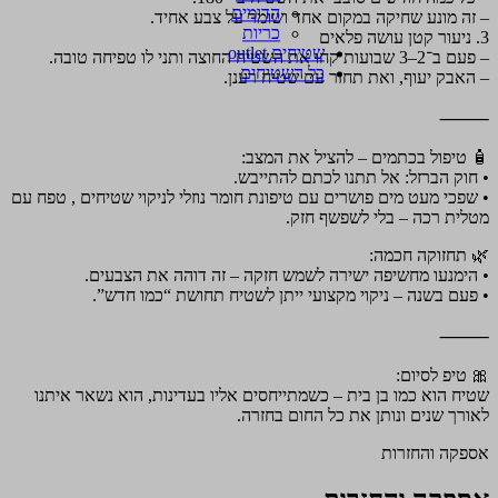
הדומים
– זה מונע שחיקה במקום אחד ושומר על צבע אחיד.
כריות
3. ניעור קטן עושה פלאים
שטיחים outlet
– פעם ב־2–3 שבועות קחו את השטיח החוצה ותני לו טפיחה טובה.
כל השטיחים
– האבק יעוף, ואת תחזר עם שטיח רענן.
⸻
🧴 טיפול בכתמים – להציל את המצב:
• חוק הברזל: אל תתנו לכתם להתייבש.
• שפכי מעט מים פושרים עם טיפונת חומר נוזלי לניקוי שטיחים , טפח עם
מטלית רכה – בלי לשפשף חזק.
🌿 תחזוקה חכמה:
• הימנעו מחשיפה ישירה לשמש חזקה – זה דוהה את הצבעים.
• פעם בשנה – ניקוי מקצועי ייתן לשטיח תחושת “כמו חדש”.
⸻
🎀 טיפ לסיום:
שטיח הוא כמו בן בית – כשמתייחסים אליו בעדינות, הוא נשאר איתנו
לאורך שנים ונותן את כל החום בחזרה.
אספקה והחזרות