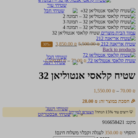
שטיחי עור
עמוד הבית
מוצרים
שטיח קלאסי אנטוליאן 32
שטיח אריאנה 212
₪
5,500.00
₪
3,850.00
-30%
Back to products
שטיחי חבל
טווח
שטיח קלאסי אנטוליאן 72
₪
70.00
–
₪
1,550.00
מחירים:
שטיח קלאסי אנטוליאן 32
עד
טווח
1,550.00
₪
–
70.00
₪
מחירים:
🎉 חסכת במוצר זה:
₪
28.00
עד
שטיחי וינטג'
💡 רוצים עוד 15% הנחה?
הצטרפו למועדון!
מקט:
916658421
הוסף/י
₪
350.00
לעגלה וקבל/י משלוח חינם!