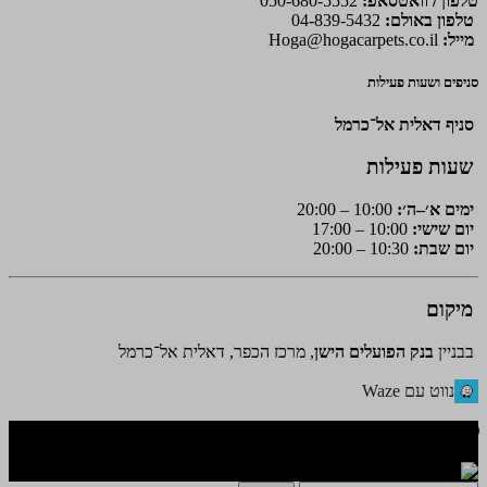
טלפון / וואטסאפ:
050-680-5552
טלפון באולם:
04-839-5432
מייל:
Hoga@hogacarpets.co.il
סניפים ושעות פעילות
סניף דאלית אל־כרמל
שעות פעילות
ימים א׳–ה׳:
10:00 – 20:00
יום שישי:
10:00 – 17:00
יום שבת:
10:30 – 20:00
מיקום
בבניין
בנק הפועלים הישן
, מרכז הכפר, דאלית אל־כרמל
נווט עם Waze
🌐 האתר פותח על ידי KeyOneSecurity 054-740-6736 | Instagram|
office@key1sec.tech | www.key1sec.tech