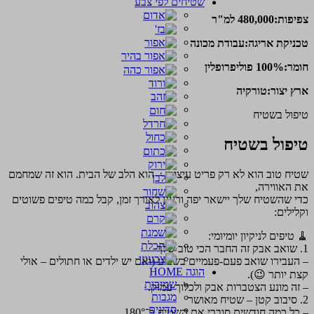
שטיחים לפי צבע
צפיפות:480,000 למ"ר
טכניקת אריגה:עבודת מכונה
חומר:100% פוליפרופלין
ארץ יצור:טורקיה
טיפול בשטיח
טיפול בשטיח
שטיח טוב הוא לא רק פריט עיצובי – הוא הלב של הבית. הוא זה שמחמם
את האווירה,
כדי שהשטיח שלך יישאר יפה ורענן לאורך זמן, קבל כמה טיפים פשוטים
וקלילים:
🧹 טיפים לניקיון יומיומי:
1. שואב אבק זה החבר הכי טוב שלך
– העבירו שואב פעם-פעמיים בשבוע (ואם יש ילדים או חתולים – אולי
הוגה HOME
קצת יותר 😉).
שמיכות
– זה מונע הצטברות אבק ולכלוך עמוק.
מגבות
2. סיבוב קטן – שטיח מאושר
סדינים
– כל כמה חודשים סובבי את השטיח ב־180°.