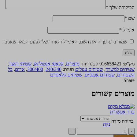
הביקורת שלך
*
שם
*
אימייל
*
שמור בדפדפן זה את השם, האימייל והאתר שלי לפעם הבאה שאגיב.
מק"ט:
916658421
קטגוריות:
מוצרים
,
קלאסי אנטוליאן
,
שטיחי ראנר
,
שטיחים למשרד
,
שטיחים עגולים
תגיות:
240/340
,
300/400
,
אדום
,
כל
השטיחים
,
שטיחים אפגניים
,
שטיחים קלאסיים
Share:
מוצרים קשורים
למוצר
בחר אפשרות
זה
בחירת מידה
יש
נקה
מספר
כמות
סוגים.
של