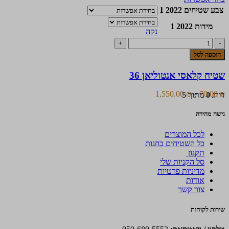
זה
עד
צבע שטיחים 2022 1
יש
מידות 2022 1
מספר
נקה
סוגים.
כמות
ניתן
של
לבחור
הוספה לסל
שטיח
את
קלאסי
האפשרויות
שטיח קלאסי אנטוליאן 36
אנטוליאן
בעמוד
36
המוצר
טווח
1,550.00
₪
–
70.00
₪
דורג
0
מתוך 5
מחירים:
גישה מהירה
עד
לכל המוצרים
כל השטיחים בחנות
תקנון
סל הקניות שלי
מדיניות פרטיות
אודות
צור קשר
שירות לקוחות