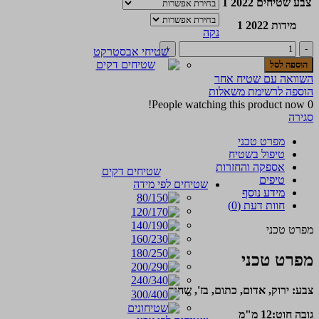
צבע שטיחים 2022 1
מידות 2022 1
נקה
כמות
שטיחי אבסטרקט
של
הוספה לסל
שטיח
השוואה עם שטיח אחר
קלאסי
הוספה לרשימת משאלות
אנטוליאן
People watching this product now!
0
32
סגירה
מפרט טכני
טיפול בשטיח
אספקה והחזרות
שטיחים דקים
טיפים
שטיחים לפי מידה
מידע נוסף
חוות דעת (0)
מפרט טכני
מפרט טכני
צבע: ירוק, אדום, כתום, בז', שחור
גובה חוט:12 מ"מ