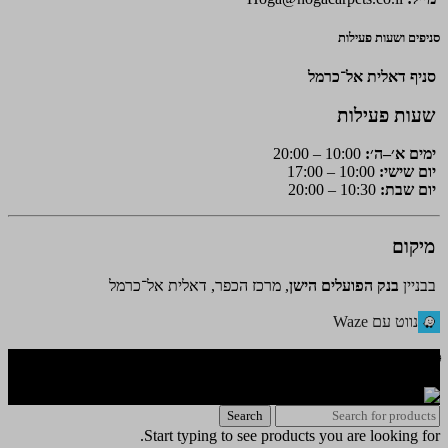
סניפים ושעות פעילות
סניף דאלית אל־כרמל
שעות פעילות
ימים א׳–ה׳:
10:00 – 20:00
יום שישי:
10:00 – 17:00
יום שבת:
10:30 – 20:00
מיקום
בבניין
בנק הפועלים הישן
, מרכז הכפר, דאלית אל־כרמל
נווט עם Waze
🌐 האתר פותח על ידי KeyOneSecurity 054-740-6736 | Instagram|
office@key1sec.tech | www.key1sec.tech
Search
Start typing to see products you are looking for.