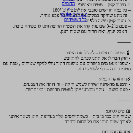
הדומים
2. סיבוב קטן – שטיח מאושר
כריות
– כל כמה חודשים סובבי את השטיח ב־180°.
שטיחים outlet
– זה מונע שחיקה במקום אחד ושומר על צבע אחיד.
כל השטיחים
3. ניעור קטן עושה פלאים
– פעם ב־2–3 שבועות קחו את השטיח החוצה ותני לו טפיחה טובה.
– האבק יעוף, ואת תחזר עם שטיח רענן.
⸻
🧴 טיפול בכתמים – להציל את המצב:
• חוק הברזל: אל תתנו לכתם להתייבש.
• שפכי מעט מים פושרים עם טיפונת חומר נוזלי לניקוי שטיחים , טפח עם
מטלית רכה – בלי לשפשף חזק.
🌿 תחזוקה חכמה:
• הימנעו מחשיפה ישירה לשמש חזקה – זה דוהה את הצבעים.
• פעם בשנה – ניקוי מקצועי ייתן לשטיח תחושת “כמו חדש”.
⸻
🎀 טיפ לסיום:
שטיח הוא כמו בן בית – כשמתייחסים אליו בעדינות, הוא נשאר איתנו
לאורך שנים ונותן את כל החום בחזרה.
אספקה והחזרות