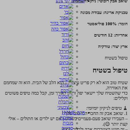
שטיחים לפי צבע
שואב אבק רובוטי: ניתן להשתמש
טכניקת אריגה: עבודת מכונה
חומר: 100% פוליאסטר
אחריות: 12 חודשים
ארץ יצור: טורקיה
טיפול בשטיח
טיפול בשטיח
שטיח טוב הוא לא רק פריט עיצובי – הוא הלב של הבית. הוא זה שמחמם
את האווירה,
כדי שהשטיח שלך יישאר יפה ורענן לאורך זמן, קבל כמה טיפים פשוטים
וקלילים:
🧹 טיפים לניקיון יומיומי:
הוגה HOME
1. שואב אבק זה החבר הכי טוב שלך
שמיכות
– העבירו שואב פעם-פעמיים בשבוע (ואם יש ילדים או חתולים – אולי
מגבות
קצת יותר 😉).
סדינים
– זה מונע הצטברות אבק ולכלוך עמוק.