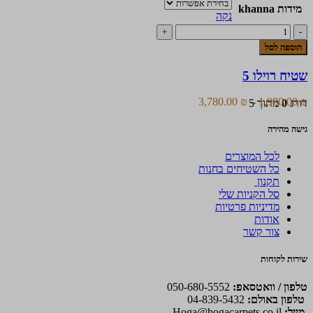
מידות khanna
מספר
נקה
סוגים.
כמות
ניתן
של
לבחור
הוספה לסל
שטיח
את
רוילו
האפשרויות
שטיח רוילו 5
5
בעמוד
המוצר
טווח
3,780.00
₪
–
1,980.00
₪
דורג
0
מתוך 5
מחירים:
גישה מהירה
עד
לכל המוצרים
כל השטיחים בחנות
תקנון
סל הקניות שלי
מדיניות פרטיות
אודות
צור קשר
שירות לקוחות
טלפון / וואטסאפ:
050-680-5552
טלפון באולם:
04-839-5432
מייל:
Hoga@hogacarpets.co.il