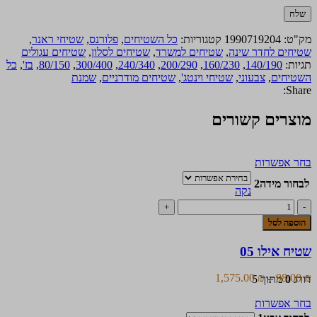
מק"ט:
1990719204
קטגוריות:
כל השטיחים
,
פלורנס
,
שטיחי ראנר
,
שטיחים לחדר שינה
,
שטיחים למשרד
,
שטיחים לסלון
,
שטיחים עגולים
תגיות:
140/190
,
160/230
,
200/290
,
240/340
,
300/400
,
80/150
,
בז'
,
כל
השטיחים
,
צבעוני
,
שטיחי וינטג'
,
שטיחים מודרניים
,
שמנת
Share:
מוצרים קשורים
למוצר
בחר אפשרות
זה
לבחור מידה2
יש
נקה
מספר
כמות
סוגים.
של
הוספה לסל
ניתן
שטיח
לבחור
אילו
שטיח אילו 05
את
05
האפשרויות
בעמוד
טווח
1,575.00
₪
–
98.00
₪
דורג
0
מתוך 5
המוצר
מחירים:
למוצר
בחר אפשרות
זה
עד