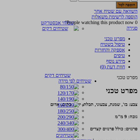
של
הוספה לסל
שטיח
השוואה עם שטיח אחר
פלורנס
הוספה לרשימת משאלות
36
People watching this product now!
0
שטיחי אבסטרקט
סגירה
מפרט טכני
טיפול בשטיח
אספקה והחזרות
טיפים
מידע נוסף
חוות דעת (0)
שטיחים דקים
מפרט טכני
שטיחים לפי מידה
מפרט טכני
צבע: בז', שמנת, צבעוני, תכלת, ירוק, כתום, אדום
גובה: 9 מ"מ
פרנזים: כולל פרנזים קצרים