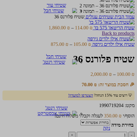
שטיחי עור
עמוד הבית
שטיחים עגולים
שטיח פלורנס 36
טווח
שטיח הריטאז' 575 בז'
₪
114.00
–
₪
1,860.00
מחירים:
Back to products
עד
טווח
שטיח אילו ילדים גירפה
₪
105.00
–
₪
875.00
מחירים:
שטיח פלורנס 36
שטיחי חבל
עד
טווח
2,000.00
₪
–
100.00
₪
מחירים:
🎉 חסכת במוצר זה:
₪
70.00
עד
💡 רוצים עוד 15% הנחה?
הצטרפו למועדון!
מקט:
1990719204
שטיחי וינטג'
הוסף/י
₪
350.00
לעגלה וקבל/י משלוח חינם!
בחירת מידה
נקה
כמות