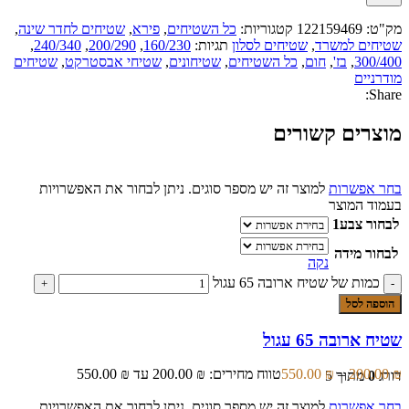
מק"ט:
122159469
קטגוריות:
כל השטיחים
,
פירא
,
שטיחים לחדר שינה
,
שטיחים למשרד
,
שטיחים לסלון
תגיות:
160/230
,
200/290
,
240/340
,
300/400
,
בז'
,
חום
,
כל השטיחים
,
שטיחונים
,
שטיחי אבסטרקט
,
שטיחים
מודרניים
Share:
מוצרים קשורים
בחר אפשרות
למוצר זה יש מספר סוגים. ניתן לבחור את האפשרויות
בעמוד המוצר
לבחור צבע1
לבחור מידה
נקה
כמות של שטיח ארובה 65 עגול
הוספה לסל
שטיח ארובה 65 עגול
₪
200.00
–
₪
550.00
טווח מחירים: ⁦200.00 ₪⁩ עד ⁦550.00 ₪⁩
דורג
0
מתוך 5
בחר אפשרות
למוצר זה יש מספר סוגים. ניתן לבחור את האפשרויות