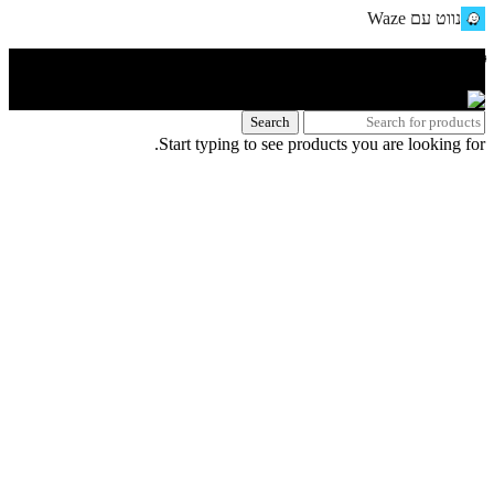
נווט עם Waze
🌐 האתר פותח על ידי KeyOneSecurity 054-740-6736 | Instagram|
office@key1sec.tech | www.key1sec.tech
Search
Start typing to see products you are looking for.