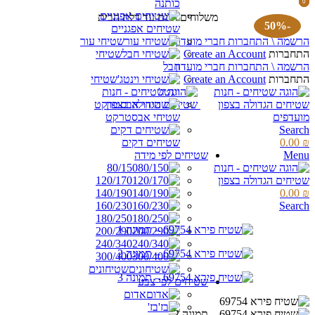
כותנה
0
0
items
items
משלוחים חינם עד דלת הבית
-50%
שטיחים אפגניים
הרשמה \ התחברות חברי מועדון
שטיחי עור
התחברות
Create an Account
שטיחי
הרשמה \ התחברות חברי מועדון
חבל
התחברות
Create an Account
שטיחי
וינטג'
מועדפים
שטיחי אבסטרקט
Search
₪
0.00
שטיחים דקים
Menu
שטיחים לפי מידה
80/150
120/170
140/190
0.00
₪
160/230
Search
180/250
200/290
240/340
300/400
שטיחונים
שטיחים לפי צבע
אדום
בז'