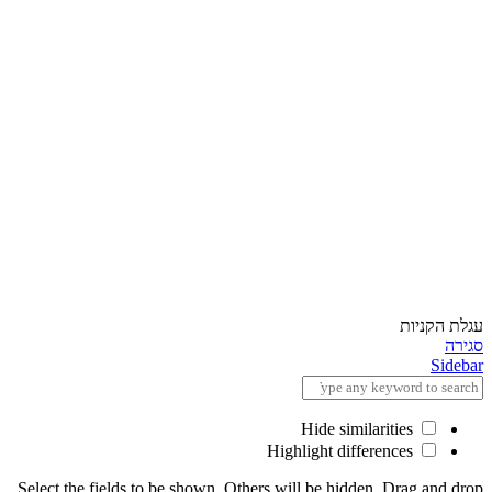
×
השאר פרטים
שם מלא
עגלת הקניות
סגירה
Sidebar
טלפון
Hide similarities
Highlight differences
אימייל
Select the fields to be shown. Others will be hidden. Drag and drop