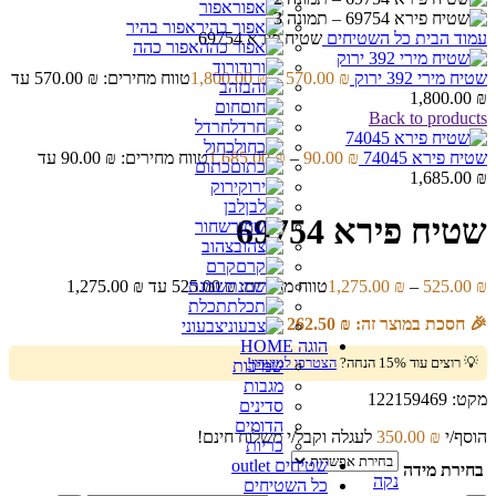
אפור
אפור בהיר
עמוד הבית
כל השטיחים
שטיח פירא 69754
אפור כהה
ורוד
שטיח מירי 392 ירוק
₪
570.00
–
₪
1,800.00
טווח מחירים: ⁦570.00 ₪⁩ עד
זהב
חום
Back to products
חרדל
כחול
שטיח פירא 74045
₪
90.00
–
₪
1,685.00
טווח מחירים: ⁦90.00 ₪⁩ עד
כתום
ירוק
לבן
שטיח פירא 69754
שחור
צהוב
קרם
₪
525.00
–
₪
1,275.00
טווח מחירים: ⁦525.00 ₪⁩ עד ⁦1,275.00 ₪⁩
שמנת
תכלת
🎉 חסכת במוצר זה:
₪
262.50
צבעוני
הוגה HOME
💡 רוצים עוד 15% הנחה?
הצטרפו למועדון!
שמיכות
מגבות
מקט:
122159469
סדינים
הדומים
הוסף/י
₪
350.00
לעגלה וקבל/י משלוח חינם!
כריות
שטיחים outlet
בחירת מידה
נקה
כל השטיחים