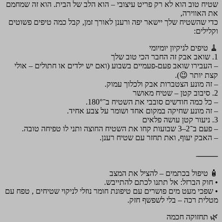
שטיח טוב הוא לא רק פריט עיצובי – הוא הלב של הבית. הוא זה שמחמם
את האווירה,
כדי שהשטיח שלך יישאר יפה ורענן לאורך זמן, קבל כמה טיפים פשוטים
וקלילים:
🧹 טיפים לניקיון יומיומי
1. שואב אבק זה החבר הכי טוב שלך
– העבירו שואב פעם-פעמיים בשבוע (ואם יש ילדים או חתולים – אולי
קצת יותר 😉).
– זה מונע הצטברות אבק ולכלוך עמוק.
2. סיבוב קטן – שטיח מאושר
– כל כמה חודשים סובבי את השטיח ב־180°.
– זה מונע שחיקה במקום אחד ושומר על צבע אחיד.
3. ניעור קטן עושה פלאים
– פעם ב־2–3 שבועות קחו את השטיח החוצה ותני לו טפיחה טובה.
– האבק יעוף, ואת תחזר עם שטיח רענן.
⸻
🧴 טיפול בכתמים – להציל את המצב
• חוק הברזל: אל תתנו לכתם להתייבש.
• שפכי מעט מים פושרים עם טיפונת חומר נוזלי לניקוי שטיחים , טפח עם
מטלית רכה – בלי לשפשף חזק.
🌿 תחזוקה חכמה