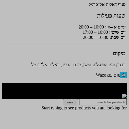
סניף דאלית אל־כרמל
שעות פעילות
ימים א׳–ה׳:
10:00 – 20:00
יום שישי:
10:00 – 17:00
יום שבת:
10:30 – 20:00
מיקום
בבניין
בנק הפועלים הישן
, מרכז הכפר, דאלית אל־כרמל
נווט עם Waze
🌐 האתר פותח על ידי KeyOneSecurity 054-740-6736 | Instagram|
office@key1sec.tech | www.key1sec.tech
Search
Start typing to see products you are looking for.