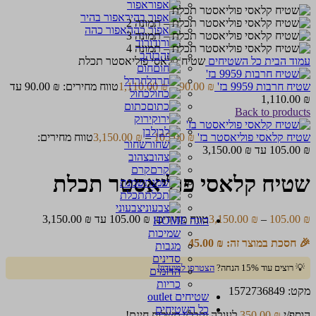
אפור
אפור בהיר
אפור כהה
ורוד
זהב
עמוד הבית
כל השטיחים
שטיח קלאסי פוליאסטר תכלת
חום
חרדל
שטיח חרבות 9959 בז'
₪
90.00
–
₪
1,110.00
טווח מחירים: ⁦90.00 ₪⁩ עד
כחול
כתום
Back to products
ירוק
לבן
שטיח קלאסי פוליאסטר בז'
₪
105.00
–
₪
3,150.00
טווח מחירים:
שחור
צהוב
קרם
שטיח קלאסי פוליאסטר תכלת
שמנת
תכלת
צבעוני
₪
105.00
–
₪
3,150.00
טווח מחירים: ⁦105.00 ₪⁩ עד ⁦3,150.00 ₪⁩
הוגה HOME
שמיכות
🎉 חסכת במוצר זה:
₪
45.00
מגבות
סדינים
💡 רוצים עוד 15% הנחה?
הצטרפו למועדון!
הדומים
כריות
מקט:
1572736849
שטיחים outlet
כל השטיחים
הוסף/י
₪
350.00
לעגלה וקבל/י משלוח חינם!