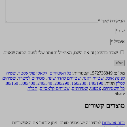
הביקורת שלך
*
שם
*
אימייל
*
שמור בדפדפן זה את השם, האימייל והאתר שלי לפעם הבאה שאגיב.
מק"ט:
1572736849
קטגוריות:
כל השטיחים
,
קלאסי פוליאסטר
,
שטיח
לפינת אוכל
,
שטיחי ראנר
,
שטיחים לחדר שינה
,
שטיחים למשרד
,
שטיחים
לסלון
תגיות:
140/190
,
160/230
,
200/290
,
240/340
,
300/400
,
80/150
,
כל השטיחים
,
צבעוני
,
שטיחונים
,
שטיחים קלאסיים
,
תכלת
Share:
מוצרים קשורים
בחר אפשרות
למוצר זה יש מספר סוגים. ניתן לבחור את האפשרויות