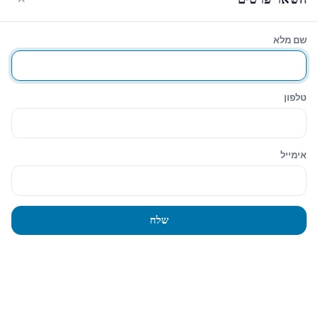
שם מלא
עגלת הקניות
סגירה
Sidebar
טלפון
Hide similarities
Highlight differences
אימייל
Select the fields to be shown. Others will be hidden. Drag and drop
to rearrange the order.
Image
שלח
SKU
Rating
Price
Stock
Availability
הוסף לעגלה
Description