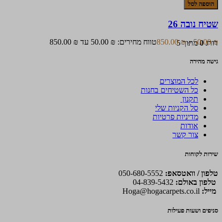
הוספה לסל
שטיח נובה 26
₪
50.00
–
₪
850.00
טווח מחירים: ⁦50.00 ₪⁩ עד ⁦850.00 ₪⁩
דורג
0
מתוך 5
גישה מהירה
לכל המוצרים
כל השטיחים בחנות
תקנון
סל הקניות שלי
מדיניות פרטיות
אודות
צור קשר
שירות לקוחות
טלפון / וואטסאפ:
050-680-5552
טלפון באולם:
04-839-5432
מייל:
Hoga@hogacarpets.co.il
סניפים ושעות פעילות