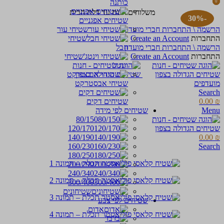
כותנה
0
0
items
items
משלוחים חינם עד דלת הבית
-30%
שטיחים אפגניים
הרשמה \ התחברות חברי מועדון
שטיחי עור
התחברות
Create an Account
שטיחי
הרשמה \ התחברות חברי מועדון
חבל
התחברות
Create an Account
שטיחי
וינטג'
מועדפים
שטיחי אבסטרקט
Search
₪
0.00
שטיחים דקים
Menu
שטיחים לפי מידה
80/150
120/170
140/190
0.00
₪
160/230
Search
180/250
200/290
240/340
300/400
שטיחונים
שטיחים לפי צבע
אדום
בז'