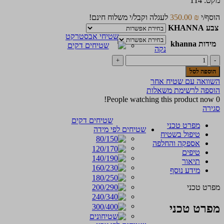
מקט:
114
הוסף/י
₪
350.00
לעגלה וקבל/י משלוח חינם!
צבע KHANNA
שטיחי אבסטרקט
מידות khanna
נקה
כמות
של
הוספה לסל
שטיח
השוואה עם שטיח אחר
סנוא
הוספה לרשימת משאלות
8
People watching this product now!
0
סגירה
שטיחים דקים
מפרט טכני
שטיחים לפי מידה
טיפול בשטיח
אספקה והחלפה
טיפים
תיאור
מידע נוסף
מפרט טכני
מפרט טכני