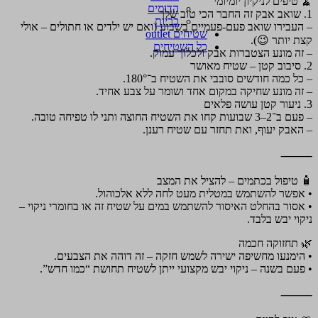
🧹 טיפים לניקיון יומיומי
הדומים
1. שואב אבק זה החבר הכי טוב שלך
כריות
– העבירו שואב פעם-פעמיים בשבוע (ואם יש ילדים או חתולים – אולי
שטיחים outlet
קצת יותר 😉).
כל השטיחים
– זה מונע הצטברות אבק ולכלוך עמוק.
2. סיבוב קטן – שטיח מאושר
– כל כמה חודשים סובבי את השטיח ב־180°.
– זה מונע שחיקה במקום אחד ושומר על צבע אחיד.
3. ניעור קטן עושה פלאים
– פעם ב־2–3 שבועות קחו את השטיח החוצה ותני לו טפיחה טובה.
– האבק יעוף, ואת תחזר עם שטיח רענן.
⸻
🧴 טיפול בכתמים – להציל את המצב
• אפשר להשתמש במטלית מעט לחה ללא אלכוהול.
• אסור בהחלט האיסור להשתמש במים על שטיח זה או בחומרי ניקוי –
ניקוי יבש בלבד.
🌿 תחזוקה חכמה
• הימנעו מחשיפה ישירה לשמש חזקה – זה דוהה את הצבעים.
• פעם בשנה – ניקוי יבש מקצועי ייתן לשטיח תחושת “כמו חדש”.
⸻