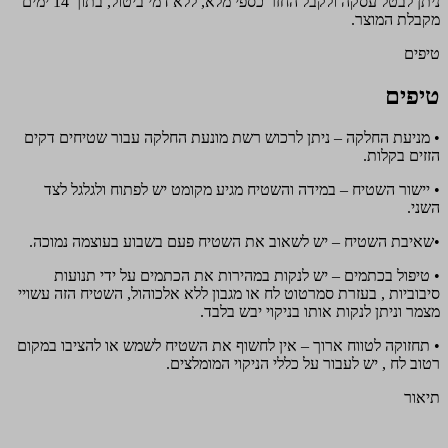
ניתן לבטל עסקה ולקבל החזר כספי מלא, ללא דמי ביטול, בתוך 14 ימים
מקבלת המוצר.
טיפים
טיפים
• מניעת החלקה – ניתן לרכוש רשת מונעת החלקה עבור שטיחים דקים
הזזים בקלות.
• יישור השטיח – במידה והשטיח מגיע מקומט יש לפתוח ולגלגל לצד
השני.
•שאיבת השטיח – יש לשאוב את השטיח פעם בשבוע בעוצמה נמוכה.
• טיפול בכתמים – יש לנקות במהירות את הכתמים על ידי תנועות
סיבוביות , בעזרת סמרטוט לח או מגבון ללא אלכוהול, השטיח הזה עשויי
מצמר וניתן לנקות אותו בניקוי יבש בלבד.
• תחזוקה לטווח ארוך – אין לחשוף את השטיח לשמש או להציבו במקום
רטוב לח , יש לעבור על כללי הניקוי המומלצים.
תיאור