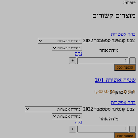
Share:
מוצרים קשורים
למוצר
בחר אפשרות
זה
צבע קונטינר ספטמבר 2022
יש
מספר
מידה אחר
נקה
סוגים.
כמות
ניתן
של
לבחור
הוספה לסל
שטיח
את
אופירה
האפשרויות
שטיח אופירה 201
201
בעמוד
המוצר
טווח
1,800.00
₪
–
70.00
₪
דורג
0
מתוך 5
מחירים:
למוצר
בחר אפשרות
זה
עד
צבע קונטינר ספטמבר 2022
יש
מספר
מידה אחר
נקה
סוגים.
כמות
ניתן
של
לבחור
הוספה לסל