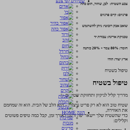
שטיחים לפי צבע
צבע השטיח: לבן, שחור, חום כהה
פרנזים: קיים פרנזים
שואב אבק רובוטי: ניתן להשתמש
טכניקת אריגה: עבודת יד
חומר: 80% צמר + 20% כותנה
ארץ יצור: הודו
טיפול בשטיח
טיפול בשטיח
מדריך קליל לניקיון ותחזוקת שטיחים ✨
שטיח טוב הוא לא רק פריט עיצובי – הוא הלב של הבית. הוא זה שמחמם
את האווירה,
הוגה HOME
כדי שהשטיח שלך יישאר יפה ורענן לאורך זמן, קבל כמה טיפים פשוטים
שמיכות
וקלילים:
מגבות
סדינים