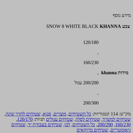
מידע נוסף
צבע KHANNA
SNOW 8 WHITE BLACK
120/180
,
160/230
מידות khanna
,
200/200 עגול
,
200/300
מק"ט:
114
קטגוריות:
כל השטיחים
,
מוצרים
,
סנוא
,
שטיחים לחדר שינה
,
שטיחים למשרד
,
שטיחים לסלון
,
שטיחים עגולים
תגיות:
120/170
,
160/230
,
200/290
,
כל השטיחים
,
לבן
,
שטיחים בעבודת יד
,
שטיחים
גיאומטריים
,
שטיחים מרוקאים