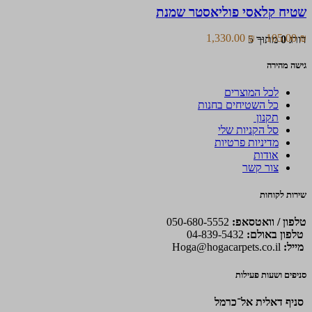
קלאסי
האפשרויות
שטיח קלאסי פוליאסטר שמנת
פוליאסטר
בעמוד
שמנת
המוצר
טווח
1,330.00
₪
–
105.00
₪
דורג
0
מתוך 5
מחירים:
גישה מהירה
עד
לכל המוצרים
כל השטיחים בחנות
תקנון
סל הקניות שלי
מדיניות פרטיות
אודות
צור קשר
שירות לקוחות
טלפון / וואטסאפ:
050-680-5552
טלפון באולם:
04-839-5432
מייל:
Hoga@hogacarpets.co.il
סניפים ושעות פעילות
סניף דאלית אל־כרמל