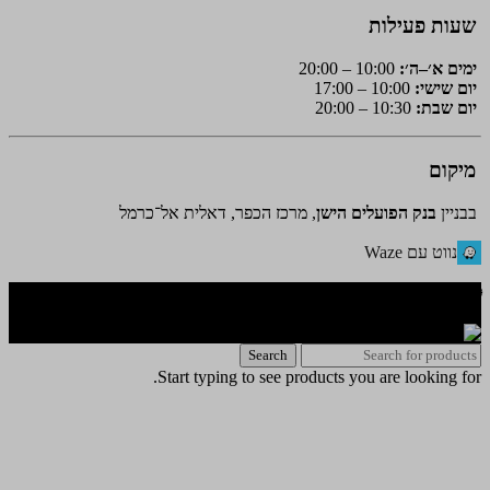
שעות פעילות
ימים א׳–ה׳:
10:00 – 20:00
יום שישי:
10:00 – 17:00
יום שבת:
10:30 – 20:00
מיקום
בבניין
בנק הפועלים הישן
, מרכז הכפר, דאלית אל־כרמל
נווט עם Waze
🌐 האתר פותח על ידי KeyOneSecurity 054-740-6736 | Instagram|
office@key1sec.tech | www.key1sec.tech
Search
Start typing to see products you are looking for.