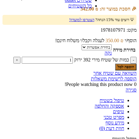
שטיחים outlet
כל השטיחים
🎉 חסכת במוצר זה:
₪
342.00
💡 רוצים עוד 15% הנחה?
הצטרפו למועדון!
מקט:
1978107971
הוסף/י
₪
350.00
לעגלה וקבל/י משלוח חינם!
בחירת מידה
נקה
כמות של שטיח מירי 392 ירוק
הוספה לסל
השוואה עם שטיח אחר
הוספה לרשימת משאלות
People watching this product now!
0
סגירה
טיפול בשטיח
אספקה והחלפה
טיפים
מפרט טכני
מידע נוסף
חוות דעת (0)
טיפול בשטיח