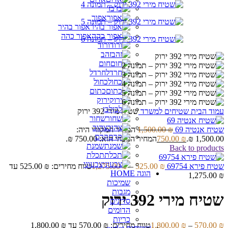
בז'
אפור
אפור בהיר
אפור כהה
ורוד
זהב
חום
חרדל
כחול
כתום
ירוק
לבן
עמוד הבית
שטיחים למשרד
שטיח מירי 392 ירוק
שחור
צהוב
שטיח אנטיה 69
₪
1,500.00
המחיר המקורי היה:
קרם
1,500.00 ₪.
₪
750.00
המחיר הנוכחי הוא: 750.00 ₪.
שמנת
Back to products
תכלת
צבעוני
שטיח פירא 69754
₪
525.00
–
₪
1,275.00
טווח מחירים: ⁦525.00 ₪⁩ עד
הוגה HOME
שמיכות
מגבות
שטיח מירי 392 ירוק
סדינים
הדומים
כריות
₪
570.00
–
₪
1,800.00
טווח מחירים: ⁦570.00 ₪⁩ עד ⁦1,800.00 ₪⁩