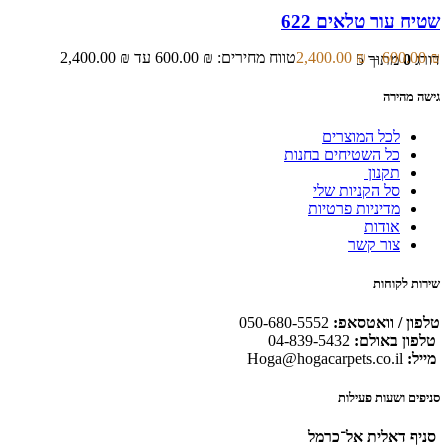
שטיח עור טלאים 622
₪
600.00
–
₪
2,400.00
טווח מחירים: ⁦600.00 ₪⁩ עד ⁦2,400.00 ₪⁩
דורג
0
מתוך 5
גישה מהירה
לכל המוצרים
כל השטיחים בחנות
תקנון
סל הקניות שלי
מדיניות פרטיות
אודות
צור קשר
שירות לקוחות
טלפון / וואטסאפ:
050-680-5552
טלפון באולם:
04-839-5432
מייל:
Hoga@hogacarpets.co.il
סניפים ושעות פעילות
סניף דאלית אל־כרמל