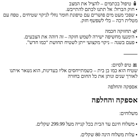
🧴 טיפול בכתמים – להציל את המצב
• חוק הברזל: אל תתנו לכתם להתייבש.
• שפכי מעט מים פושרים עם טיפונת חומר נוזלי לניקוי שטיחים , טפח עם
מטלית רכה – בלי לשפשף חזק.
🌿 תחזוקה חכמה
• הימנעו מחשיפה ישירה לשמש חזקה – זה דוהה את הצבעים.
• פעם בשנה – ניקוי מקצועי ייתן לשטיח תחושת “כמו חדש”.
⸻
🎀 טיפ לסיום:
שטיח הוא כמו בן בית – כשמתייחסים אליו בעדינות, הוא נשאר איתנו
לאורך שנים ונותן את כל החום בחזרה
אספקה והחלפה
אספקה והחלפה
משלוחים:
• משלוח חינם עד הבית בכל קנייה מעל 299.99 שקלים.
• עלות משלוח הינה 80 שקלים.