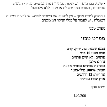
• טיפול בכתמים – יש לנקות במהירות את הכתמים על ידי תנועות
סביוביות , בעזרת סמרטוט לח או מגבון ללא אלכוהול.
• תחזוק לטווח ארוך – אין לחשוף את השטיח לשמש או להציבו במקום
רטובלח , יש לעבור על כללי הניקוי המומלצים.
מפרט טכני
מפרט טכני
צבע: שמנת, בז׳, ירוק, קרם
גובה חוט: 10 ס״מ
פרנזים: לא קיים פרנזים
צורה: מלבן
טכניקת עבודה: עבודת מכונה
חומר: 100% פוליאסטר
אחריות: 12 חודשים
ארץ יצור: טורקיה
מידע נוסף
140/200
,