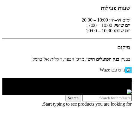
שעות פעילות
ימים א׳–ה׳:
10:00 – 20:00
יום שישי:
10:00 – 17:00
יום שבת:
10:30 – 20:00
מיקום
בבניין
בנק הפועלים הישן
, מרכז הכפר, דאלית אל־כרמל
נווט עם Waze
🌐 האתר פותח על ידי KeyOneSecurity 054-740-6736 | Instagram|
office@key1sec.tech | www.key1sec.tech
Search
Start typing to see products you are looking for.