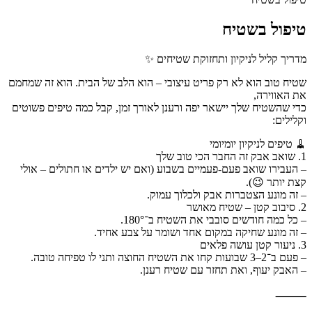
טיפול בשטיח
מדריך קליל לניקיון ותחזוקת שטיחים ✨
שטיח טוב הוא לא רק פריט עיצובי – הוא הלב של הבית. הוא זה שמחמם
את האווירה,
כדי שהשטיח שלך יישאר יפה ורענן לאורך זמן, קבל כמה טיפים פשוטים
וקלילים:
🧹 טיפים לניקיון יומיומי
1. שואב אבק זה החבר הכי טוב שלך
– העבירו שואב פעם-פעמיים בשבוע (ואם יש ילדים או חתולים – אולי
קצת יותר 😉).
– זה מונע הצטברות אבק ולכלוך עמוק.
2. סיבוב קטן – שטיח מאושר
– כל כמה חודשים סובבי את השטיח ב־180°.
– זה מונע שחיקה במקום אחד ושומר על צבע אחיד.
3. ניעור קטן עושה פלאים
– פעם ב־2–3 שבועות קחו את השטיח החוצה ותני לו טפיחה טובה.
– האבק יעוף, ואת תחזר עם שטיח רענן.
⸻