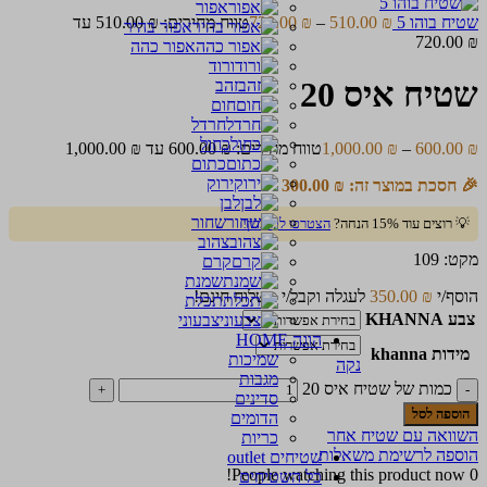
אפור
שטיח בוהו 5
₪
510.00
–
₪
720.00
טווח מחירים: ⁦510.00 ₪⁩ עד
אפור בהיר
אפור כהה
ורוד
שטיח איס 20
זהב
חום
חרדל
כחול
₪
600.00
–
₪
1,000.00
טווח מחירים: ⁦600.00 ₪⁩ עד ⁦1,000.00 ₪⁩
כתום
ירוק
🎉 חסכת במוצר זה:
₪
300.00
לבן
שחור
💡 רוצים עוד 15% הנחה?
הצטרפו למועדון!
צהוב
מקט:
109
קרם
שמנת
הוסף/י
₪
350.00
לעגלה וקבל/י משלוח חינם!
תכלת
צבע KHANNA
צבעוני
הוגה HOME
מידות khanna
שמיכות
נקה
מגבות
כמות של שטיח איס 20
סדינים
הוספה לסל
הדומים
השוואה עם שטיח אחר
כריות
הוספה לרשימת משאלות
שטיחים outlet
People watching this product now!
0
כל השטיחים