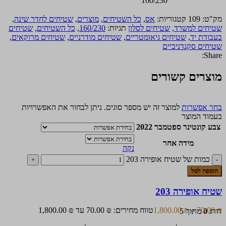
160/230
מק"ט:
109
קטגוריות:
אס
,
כל השטיחים
,
מוצרים
,
שטיחים לחדר שינה
,
שטיחים למשרד
,
שטיחים לסלון
תגיות:
160/230
,
כל השטיחים
,
שטיחים
בעבודת יד
,
שטיחים גיאומטריים
,
שטיחים מודרניים
,
שטיחים מרוקאים
,
שטיחים סקנדניביים
Share:
מוצרים קשורים
בחר אפשרות
למוצר זה יש מספר סוגים. ניתן לבחור את האפשרויות
בעמוד המוצר
צבע קונטינר ספטמבר 2022
מידה אחר
נקה
כמות של שטיח אופירה 203
הוספה לסל
שטיח אופירה 203
₪
70.00
–
₪
1,800.00
טווח מחירים: ⁦70.00 ₪⁩ עד ⁦1,800.00 ₪⁩
דורג
0
מתוך 5