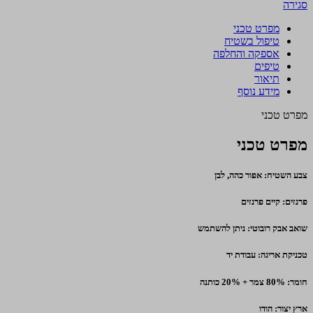
סגירה
מפרט טכני
טיפול בשטיח
אספקה והחלפה
טיפים
תיאור
מידע נוסף
מפרט טכני
מפרט טכני
צבע השטיח: אפור כהה, לבן
פרנזים: קיים פרנזים
שואב אבק רובוטי: ניתן להשתמש
טכניקת אריגה: עבודת יד
חומר: 80% צמר + 20% כותנה
ארץ יצור: הודו