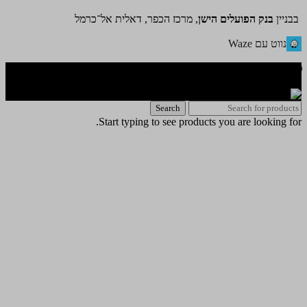
בבניין
בנק הפועלים הישן
, מרכז הכפר, דאלית אל־כרמל
נווט עם Waze
🌐 האתר פותח על ידי KeyOneSecurity 054-740-6736 | Instagram|
office@key1sec.tech | www.key1sec.tech
Search
Start typing to see products you are looking for.