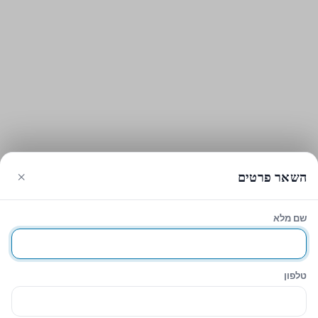
×
השאר פרטים
שם מלא
עגלת הקניות
סגירה
Sidebar
טלפון
Hide similarities