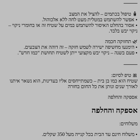
⸻
🧴 טיפול בכתמים – להציל את המצב
• אפשר להשתמש במטלית מעט לחה ללא אלכוהול.
• אסור בהחלט האיסור להשתמש במים על שטיח זה או בחומרי ניקוי –
ניקוי יבש בלבד.
🌿 תחזוקה חכמה
• הימנעו מחשיפה ישירה לשמש חזקה – זה דוהה את הצבעים.
• פעם בשנה – ניקוי יבש מקצועי ייתן לשטיח תחושת “כמו חדש”.
⸻
🎀 טיפ לסיום:
שטיח הוא כמו בן בית – כשמתייחסים אליו בעדינות, הוא נשאר איתנו
לאורך שנים ונותן את כל החום בחזרה
אספקה והחלפה
אספקה והחלפה
משלוחים:
• משלוח חינם עד הבית בכל קנייה מעל 350 שקלים.