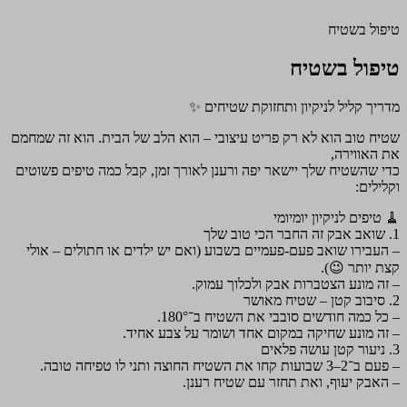
טיפול בשטיח
טיפול בשטיח
מדריך קליל לניקיון ותחזוקת שטיחים ✨
שטיח טוב הוא לא רק פריט עיצובי – הוא הלב של הבית. הוא זה שמחמם
את האווירה,
כדי שהשטיח שלך יישאר יפה ורענן לאורך זמן, קבל כמה טיפים פשוטים
וקלילים:
🧹 טיפים לניקיון יומיומי
1. שואב אבק זה החבר הכי טוב שלך
– העבירו שואב פעם-פעמיים בשבוע (ואם יש ילדים או חתולים – אולי
קצת יותר 😉).
– זה מונע הצטברות אבק ולכלוך עמוק.
2. סיבוב קטן – שטיח מאושר
– כל כמה חודשים סובבי את השטיח ב־180°.
– זה מונע שחיקה במקום אחד ושומר על צבע אחיד.
3. ניעור קטן עושה פלאים
– פעם ב־2–3 שבועות קחו את השטיח החוצה ותני לו טפיחה טובה.
– האבק יעוף, ואת תחזר עם שטיח רענן.