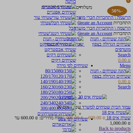
כותנה
0
0
items
items
משלוחים חינם עד דלת הבית
-50%
שטיחים אפגניים
הרשמה \ התחברות חברי מועדון
שטיחי עור
התחברות
Create an Account
שטיחי
הרשמה \ התחברות חברי מועדון
חבל
התחברות
Create an Account
שטיחי
וינטג'
מועדפים
שטיחי אבסטרקט
Search
₪
0.00
שטיחים דקים
Menu
שטיחים לפי מידה
80/150
120/170
140/190
0.00
₪
160/230
Search
180/250
200/290
240/340
עמוד הבית
שטיחים למשרד
שטיח איס 20
300/400
שטיחונים
שטיח איס 18
₪
600.00
–
₪
1,000.00
טווח מחירים: ⁦600.00 ₪⁩ עד
שטיחים לפי צבע
אדום
Back to products
בז'