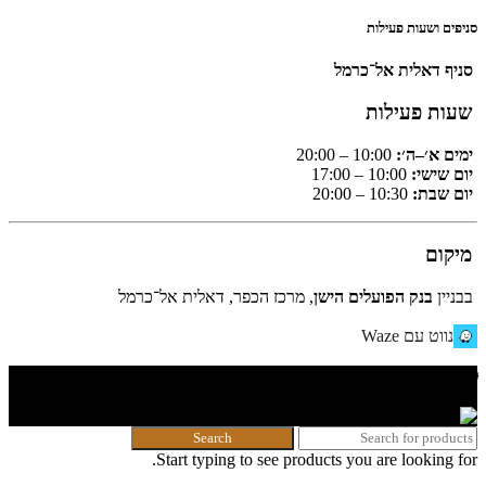
סניפים ושעות פעילות
סניף דאלית אל־כרמל
שעות פעילות
ימים א׳–ה׳:
10:00 – 20:00
יום שישי:
10:00 – 17:00
יום שבת:
10:30 – 20:00
מיקום
בבניין
בנק הפועלים הישן
, מרכז הכפר, דאלית אל־כרמל
נווט עם Waze
🌐 האתר פותח על ידי KeyOneSecurity 054-740-6736 | Instagram|
office@key1sec.tech | www.key1sec.tech
Search
Start typing to see products you are looking for.