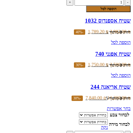
כמות
סוגים.
של
הוספה לסל
ניתן
שטיח
לבחור
אספנדוס
שטיח אספנדוס 1032
את
1032
האפשרויות
בעמוד
1,789.20
₪
2,982.00
₪
דורג
0
מתוך 5
-40%
המוצר
הוספה לסל
שטיח אפגני 740
1,750.00
₪
2,500.00
₪
דורג
0
מתוך 5
-30%
הוספה לסל
שטיח אריאנה 244
7,840.00
₪
11,200.00
₪
דורג
0
מתוך 5
-30%
למוצר
בחר אפשרות
זה
לבחור צבע
יש
לבחור מידה
מספר
נקה
סוגים.