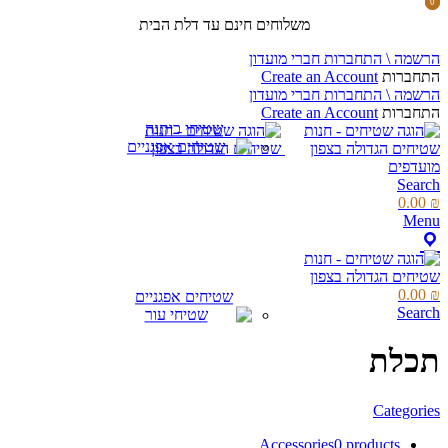
0
0
items
items
משלוחים חינם עד דלת הבית
הרשמה \ התחברות חברי מועדון
התחברות
Create an Account
הרשמה \ התחברות חברי מועדון
התחברות
Create an Account
שטיחי כותנה
מועדפים
Search
0.00
₪
Menu
0.00
₪
שטיחים אפגניים
Search
תכלת
Categories
Accessories
0 products