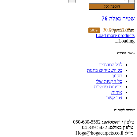
ניתן
של
לבחור
הוספה לסל
שטיח
את
גאלה
האפשרויות
שטיח גאלה 76
76
בעמוד
המוצר
30.00
₪
60.00
₪
דורג
0
מתוך 5
-50%
Load more products
Loading...
גישה מהירה
לכל המוצרים
כל השטיחים בחנות
תקנון
סל הקניות שלי
מדיניות פרטיות
אודות
צור קשר
שירות לקוחות
טלפון / וואטסאפ:
050-680-5552
טלפון באולם:
04-839-5432
מייל:
Hoga@hogacarpets.co.il