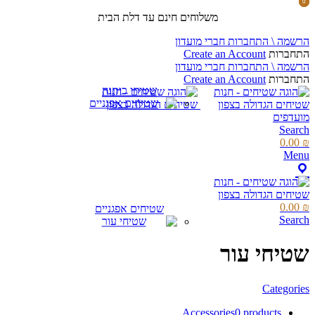
0
0
items
items
משלוחים חינם עד דלת הבית
הרשמה \ התחברות חברי מועדון
התחברות
Create an Account
הרשמה \ התחברות חברי מועדון
התחברות
Create an Account
שטיחי כותנה
מועדפים
Search
0.00
₪
Menu
0.00
₪
שטיחים אפגניים
Search
שטיחי עור
Categories
Accessories
0 products