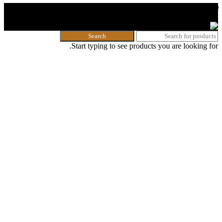
🌐 האתר פותח על ידי KeyOneSecurity 054-740-6736 | Instagram|
office@key1sec.tech | www.key1sec.tech
Search
Start typing to see products you are looking for.