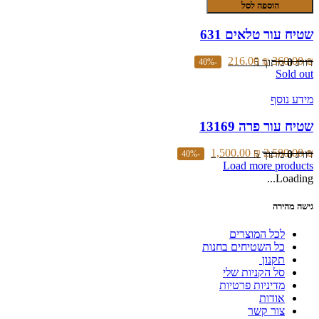
של
לבחור
הוספה לסל
שטיח
את
עור
האפשרויות
שטיח עור טלאים 631
טלאים
בעמוד
631
המוצר
216.00
₪
360.00
₪
דורג
0
מתוך 5
-40%
Sold out
מידע נוסף
שטיח עור פרה 13169
1,500.00
₪
2,500.00
₪
דורג
0
מתוך 5
-40%
Load more products
Loading...
גישה מהירה
לכל המוצרים
כל השטיחים בחנות
תקנון
סל הקניות שלי
מדיניות פרטיות
אודות
צור קשר