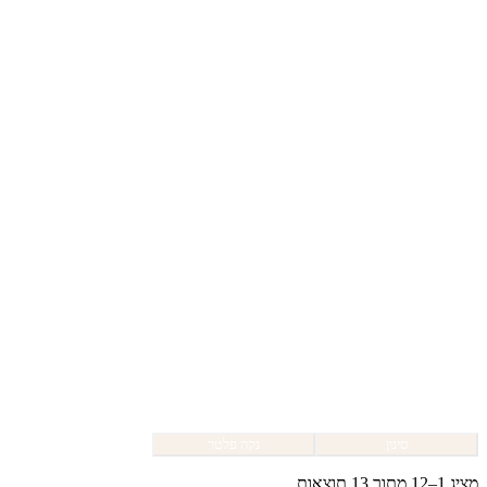
סינון
נקה פלטר
מציג 1–12 מתוך 13 תוצאות