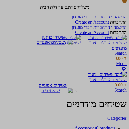
0
0
items
items
משלוחים חינם עד דלת הבית
הרשמה \ התחברות חברי מועדון
התחברות
Create an Account
הרשמה \ התחברות חברי מועדון
התחברות
Create an Account
שטיחי כותנה
מועדפים
Search
0.00
₪
Menu
0.00
₪
שטיחים אפגניים
Search
שטיחים מודרניים
Categories
Accessories
0 products