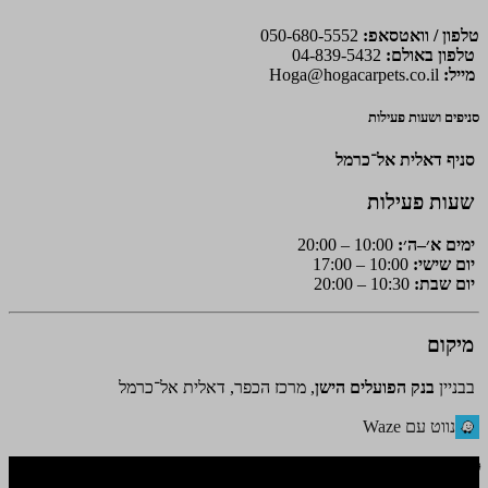
טלפון / וואטסאפ:
050-680-5552
טלפון באולם:
04-839-5432
מייל:
Hoga@hogacarpets.co.il
סניפים ושעות פעילות
סניף דאלית אל־כרמל
שעות פעילות
ימים א׳–ה׳:
10:00 – 20:00
יום שישי:
10:00 – 17:00
יום שבת:
10:30 – 20:00
מיקום
בבניין
בנק הפועלים הישן
, מרכז הכפר, דאלית אל־כרמל
נווט עם Waze
🌐 האתר פותח על ידי KeyOneSecurity 054-740-6736 | Instagram|
office@key1sec.tech | www.key1sec.tech