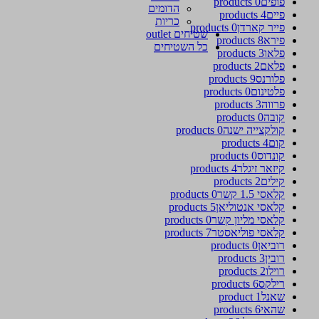
פופים
0 products
הדומים
פיים
4 products
כריות
פייר קארדן
0 products
שטיחים outlet
פירא
8 products
כל השטיחים
פלאו
3 products
פלאם
2 products
פלורנס
9 products
פלטינום
0 products
פרווה
3 products
קובה
0 products
קולקצייה ישנה
0 products
קום
4 products
קונדוס
0 products
קיזאר זיגלר
4 products
קילים
2 products
קלאסי 1.5 קשר
0 products
קלאסי אנטוליאן
5 products
קלאסי מליון קשר
0 products
קלאסי פוליאסטר
7 products
רוביאן
0 products
רובין
3 products
רוילו
2 products
רילקס
6 products
שאנל
1 product
שהאי
6 products