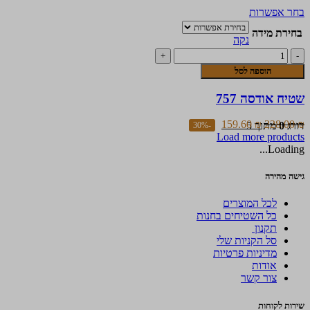
למוצר
בחר אפשרות
זה
בחירת מידה
יש
נקה
מספר
כמות
סוגים.
של
הוספה לסל
ניתן
שטיח
לבחור
אודסה
שטיח אודסה 757
את
757
האפשרויות
בעמוד
159.60
₪
228.00
₪
דורג
0
מתוך 5
-30%
המוצר
Load more products
Loading...
גישה מהירה
לכל המוצרים
כל השטיחים בחנות
תקנון
סל הקניות שלי
מדיניות פרטיות
אודות
צור קשר
שירות לקוחות