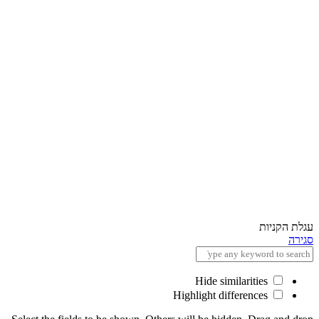
×
השאר פרטים
שם מלא
עגלת הקניות
סגירה
טלפון
Hide similarities
Highlight differences