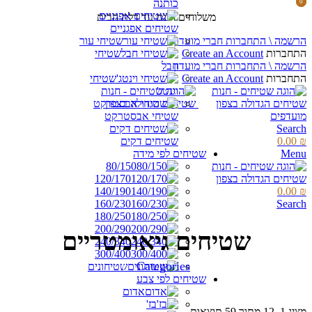
כותנה
0
0
items
items
משלוחים חינם עד דלת הבית
שטיחים אפגניים
הרשמה \ התחברות חברי מועדון
שטיחי עור
התחברות
Create an Account
שטיחי
הרשמה \ התחברות חברי מועדון
חבל
התחברות
Create an Account
שטיחי
וינטג'
מועדפים
שטיחי אבסטרקט
Search
₪
0.00
שטיחים דקים
Menu
שטיחים לפי מידה
80/150
120/170
140/190
0.00
₪
160/230
Search
180/250
200/290
שטיחים גיאומטריים
240/340
300/400
Categories
שטיחונים
שטיחים לפי צבע
אדום
בז'
מציג 1–12 מתוך 59 תוצאות