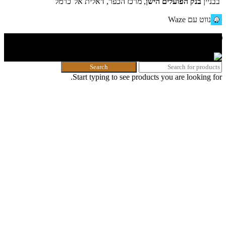
בבניין
בנק הפועלים הישן
, מרכז הכפר, דאלית אל־כרמל
נווט עם Waze
🌐 האתר פותח על ידי KeyOneSecurity 054-740-6736 | Instagram|
office@key1sec.tech | www.key1sec.tech
Search
Start typing to see products you are looking for.