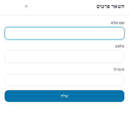
×
השאר פרטים
שם מלא
עגלת הקניות
סגירה
טלפון
Hide similarities
Highlight differences
אימייל
Select the fields to be shown. Others will be hidden. Drag and drop
to rearrange the order.
Image
שלח
SKU
Rating
Price
Stock
Availability
הוסף לעגלה