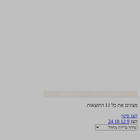
סינון
נקה פלטר
מציגים את כל ⁦11⁩ התוצאות
הצג סינון
הצג
9
12
18
24