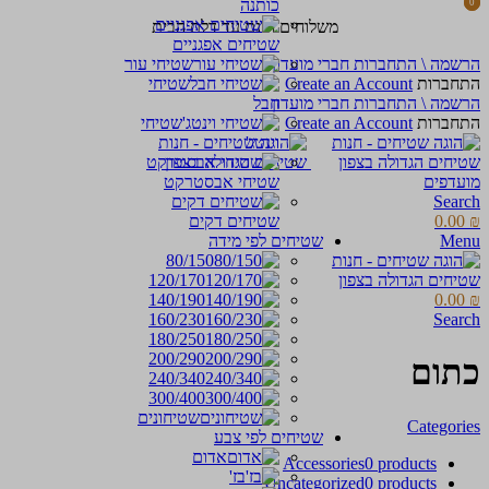
כותנה
0
0
items
items
משלוחים חינם עד דלת הבית
שטיחים אפגניים
הרשמה \ התחברות חברי מועדון
שטיחי עור
התחברות
Create an Account
שטיחי
הרשמה \ התחברות חברי מועדון
חבל
התחברות
Create an Account
שטיחי
וינטג'
מועדפים
שטיחי אבסטרקט
Search
₪
0.00
שטיחים דקים
Menu
שטיחים לפי מידה
80/150
120/170
140/190
0.00
₪
160/230
Search
180/250
200/290
כתום
240/340
300/400
שטיחונים
Categories
שטיחים לפי צבע
אדום
Accessories
0 products
בז'
Uncategorized
0 products