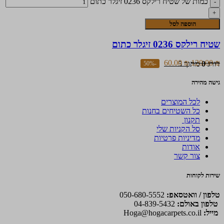
כמות של שטיח רילקס 0236 זיגלר כתום
הוספה לסל
שטיח רילקס 0236 זיגלר כתום
60.00
₪
120.00
₪
דורג
0
מתוך 5
-50%
גישה מהירה
לכל המוצרים
כל השטיחים בחנות
תקנון
סל הקניות שלי
מדיניות פרטיות
אודות
צור קשר
שירות לקוחות
טלפון / וואטסאפ:
050-680-5552
טלפון באולם:
04-839-5432
מייל:
Hoga@hogacarpets.co.il