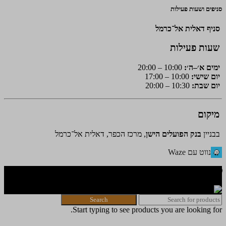
סניפים ושעות פעילות
סניף דאלית אל־כרמל
שעות פעילות
ימים א׳–ה׳:
10:00 – 20:00
יום שישי:
10:00 – 17:00
יום שבת:
10:30 – 20:00
מיקום
בבניין
בנק הפועלים הישן
, מרכז הכפר, דאלית אל־כרמל
נווט עם Waze
🌐 האתר פותח על ידי KeyOneSecurity 054-740-6736 | Instagram|
office@key1sec.tech | www.key1sec.tech
Search
Start typing to see products you are looking for.