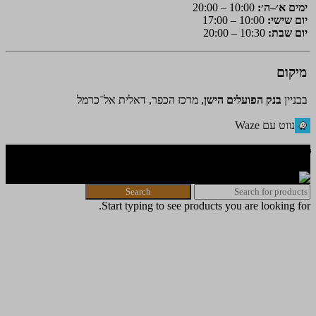
ימים א׳–ה׳:
10:00 – 20:00
יום שישי:
10:00 – 17:00
יום שבת:
10:30 – 20:00
מיקום
בבניין
בנק הפועלים הישן
, מרכז הכפר, דאלית אל־כרמל
נווט עם Waze
🌐 האתר פותח על ידי KeyOneSecurity 054-740-6736 | Instagram|
office@key1sec.tech | www.key1sec.tech
Search
Start typing to see products you are looking for.