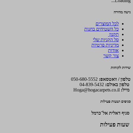
Loading...
גישה מהירה
לכל המוצרים
כל השטיחים בחנות
תקנון
סל הקניות שלי
מדיניות פרטיות
אודות
צור קשר
שירות לקוחות
טלפון / וואטסאפ:
050-680-5552
טלפון באולם:
04-839-5432
מייל:
Hoga@hogacarpets.co.il
סניפים ושעות פעילות
סניף דאלית אל־כרמל
שעות פעילות