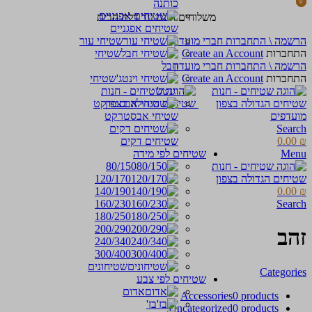
כותנה
0
0
items
items
משלוחים חינם עד דלת הבית
שטיחים אפגניים
הרשמה \ התחברות חברי מועדון
שטיחי עור
התחברות
Create an Account
שטיחי
הרשמה \ התחברות חברי מועדון
חבל
התחברות
Create an Account
שטיחי
וינטג'
מועדפים
שטיחי אבסטרקט
Search
₪
0.00
שטיחים דקים
Menu
שטיחים לפי מידה
80/150
120/170
140/190
0.00
₪
160/230
Search
180/250
200/290
זהב
240/340
300/400
שטיחונים
Categories
שטיחים לפי צבע
אדום
Accessories
0 products
בז'
Uncategorized
0 products