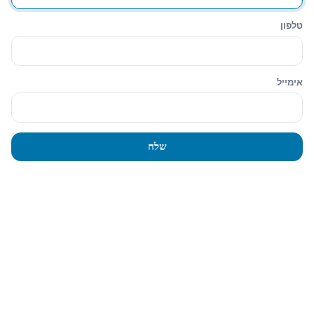
עגלת הקניות
סגירה
טלפון
Hide similarities
Highlight differences
אימייל
Select the fields to be shown. Others will be hidden. Drag and drop
to rearrange the order.
Image
שלח
SKU
Rating
Price
Stock
Availability
הוסף לעגלה
Description
Content
Weight
Dimensions
Additional information
Click outside to hide the comparison bar