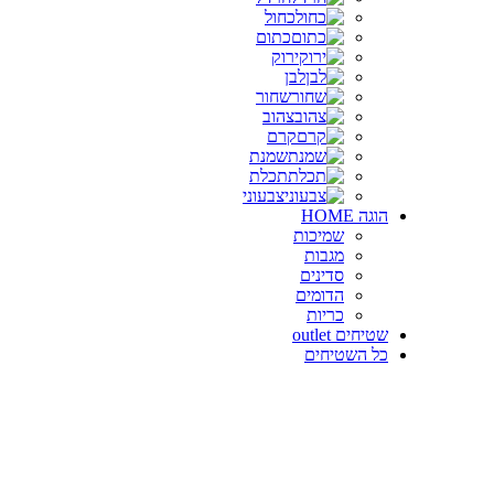
כחול
כתום
ירוק
לבן
שחור
צהוב
קרם
שמנת
תכלת
צבעוני
הוגה HOME
שמיכות
מגבות
סדינים
הדומים
כריות
שטיחים outlet
כל השטיחים