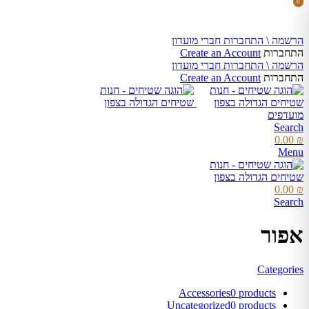
0
0
items
items
×
השאר פרטים
הרשמה \ התחברות חברי מועדון
התחברות
Create an Account
שם מלא
הרשמה \ התחברות חברי מועדון
התחברות
Create an Account
מועדפים
טלפון
Search
0.00
₪
Menu
אימייל
0.00
₪
Search
אפור
שלח
Categories
Accessories
0 products
Uncategorized
0 products