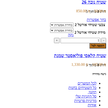
האפשרויות
שטיח נובה 26
26
בעמוד
המוצר
טווח
850.00
₪
–
50.00
₪
דורג
0
מתוך 5
מחירים:
למוצר
בחר אפשרות
זה
עד
צבעי שטיחי אורטל 2
יש
מספר
מידת שטיחי אורטל 2
נקה
סוגים.
כמות
ניתן
של
לבחור
הוספה לסל
שטיח
את
קלאסי
האפשרויות
שטיח קלאסי פוליאסטר שמנת
פוליאסטר
בעמוד
שמנת
המוצר
טווח
1,330.00
₪
–
105.00
₪
דורג
0
מתוך 5
מחירים:
גישה מהירה
עד
לכל המוצרים
כל השטיחים בחנות
תקנון
סל הקניות שלי
מדיניות פרטיות
אודות