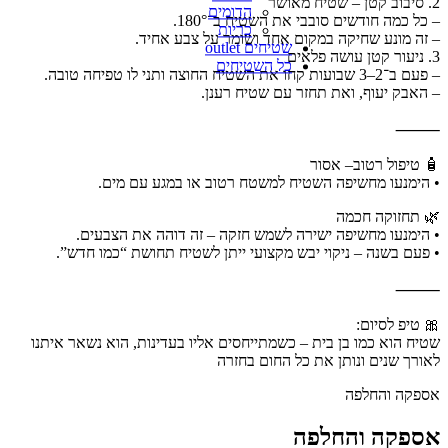
2. סיבוב קטן – שטיח מאושר
הדומים
– כל כמה חודשים סובבי את השטיח ב־180°.
כריות
– זה מונע שחיקה במקום אחד ושומר על צבע אחיד.
שטיחים outlet
3. ניעור קטן עושה פלאים
כל השטיחים
– פעם ב־2–3 שבועות קחו את השטיח החוצה ותני לו טפיחה טובה.
– האבק יעוף, ואת תחזר עם שטיח רענן.
⸻
🧴 טיפול רטוב– אסור
• הימנעו מחשיפה השטיח למשטח רטוב או במגע עם מים.
🌿 תחזוקה חכמה
• הימנעו מחשיפה ישירה לשמש חזקה – זה דוהה את הצבעים.
• פעם בשנה – ניקוי יבש מקצועי ייתן לשטיח תחושת “כמו חדש”.
⸻
🎀 טיפ לסיום:
שטיח הוא כמו בן בית – כשמתייחסים אליו בעדינות, הוא נשאר איתנו
לאורך שנים ונותן את כל החום בחזרה
אספקה והחלפה
אספקה והחלפה