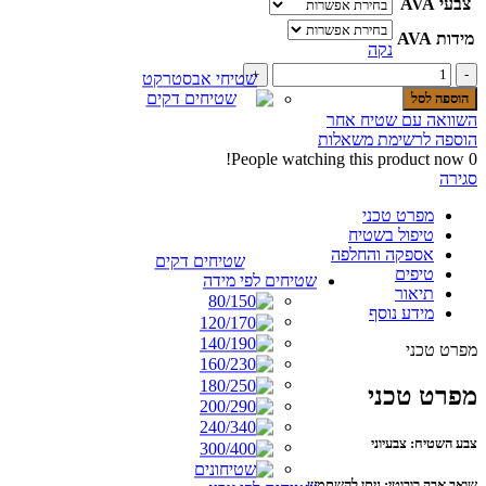
צבעי AVA
מידות AVA
נקה
כמות
שטיחי אבסטרקט
של
הוספה לסל
שטיח
השוואה עם שטיח אחר
עור
הוספה לרשימת משאלות
טלאים
People watching this product now!
0
271
סגירה
מפרט טכני
טיפול בשטיח
אספקה והחלפה
שטיחים דקים
טיפים
שטיחים לפי מידה
תיאור
מידע נוסף
מפרט טכני
מפרט טכני
צבע השטיח: צבעיוני
שואב אבק רובוטי: ניתן להשתמש