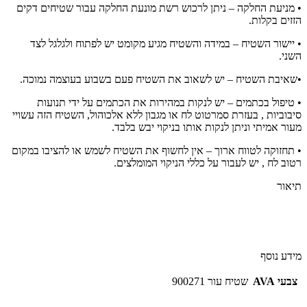
• מניעת החלקה – ניתן לרכוש רשת מונעת החלקה עבור שטיחים דקים
הזזים בקלות.
• יישור השטיח – במידה והשטיח מגיע מקומט יש לפתוח ולגלגל לצד
השני.
•שאיבת השטיח – יש לשאוב את השטיח פעם בשבוע בעוצמה נמוכה.
• טיפול בכתמים – יש לנקות במהירות את הכתמים על ידי תנועות
סיבוביות , בעזרת סמרטוט לח או מגבון ללא אלכוהול, השטיח הזה עשויי
מעור אמיתי וניתן לנקות אותו בניקוי יבש בלבד.
• תחזוקה לטווח ארוך – אין לחשוף את השטיח לשמש או להציבו במקום
רטוב לח , יש לעבור על כללי הניקוי המומלצים.
תיאור
מידע נוסף
צבעי AVA
שטיח עור 900271