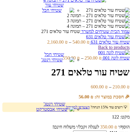
שטיחי עור
עמוד הבית
שטיחים למשרד
שטיח עור טלאים 271
טווח
שטיח עור טלאים 631
₪
540.00
–
₪
2,160.00
מחירים:
Back to products
שטיחי חבל
טווח
עד
שטיח לונה 001
₪
250.00
–
₪
550.00
מחירים:
שטיח עור טלאים 271
עד
טווח
600.00
₪
–
210.00
₪
מחירים:
🎉 חסכת במוצר זה:
₪
56.00
עד
שטיחי וינטג'
💡 רוצים עוד 15% הנחה?
הצטרפו למועדון!
מקט:
122
הוסף/י
₪
350.00
לעגלה וקבל/י משלוח חינם!