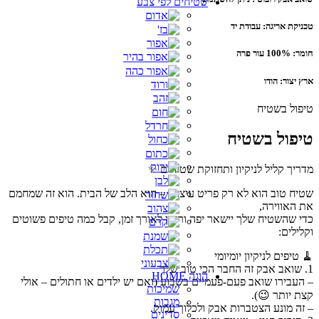
שטיחים לפי צבע
טכניקת אריגה: עבודת יד
חומר: 100% עור פרה
ארץ יצור: הודו
טיפול בשטיח
טיפול בשטיח
מדריך קליל לניקיון ותחזוקת שטיחים ✨
שטיח טוב הוא לא רק פריט עיצובי – הוא הלב של הבית. הוא זה שמחמם
את האווירה,
כדי שהשטיח שלך יישאר יפה ורענן לאורך זמן, קבל כמה טיפים פשוטים
וקלילים:
🧹 טיפים לניקיון יומיומי
1. שואב אבק זה החבר הכי טוב שלך
הוגה HOME
– העבירו שואב פעם-פעמיים בשבוע (ואם יש ילדים או חתולים – אולי
שמיכות
קצת יותר 😉).
מגבות
– זה מונע הצטברות אבק ולכלוך עמוק.
סדינים