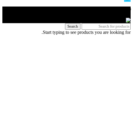
🌐 האתר פותח על ידי KeyOneSecurity 054-740-6736 | Instagram|
office@key1sec.tech | www.key1sec.tech
Search
Start typing to see products you are looking for.