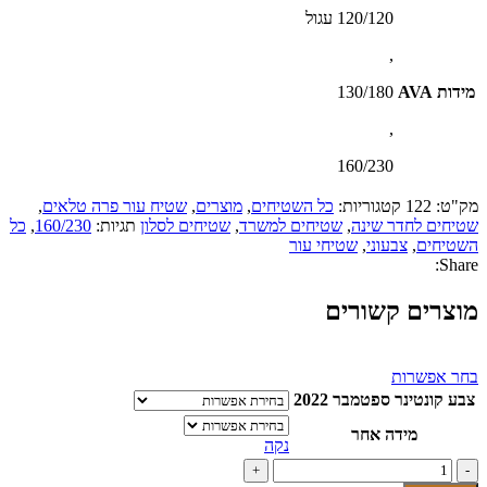
120/120 עגול
,
מידות AVA
130/180
,
160/230
מק"ט:
122
קטגוריות:
כל השטיחים
,
מוצרים
,
שטיח עור פרה טלאים
,
שטיחים לחדר שינה
,
שטיחים למשרד
,
שטיחים לסלון
תגיות:
160/230
,
כל
השטיחים
,
צבעוני
,
שטיחי עור
Share:
מוצרים קשורים
למוצר
בחר אפשרות
זה
צבע קונטינר ספטמבר 2022
יש
מספר
מידה אחר
נקה
סוגים.
כמות
ניתן
של