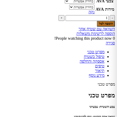
צבעי AVA
מידות AVA
נקה
הוספה לסל
השוואה עם שטיח אחר
הוספה לרשימת משאלות
People watching this product now!
0
סגירה
מפרט טכני
טיפול בשטיח
אספקה והחלפה
טיפים
תיאור
מידע נוסף
מפרט טכני
מפרט טכני
צבע השטיח: צבעיוני
שואב אבק רובוטי: ניתן להשתמש