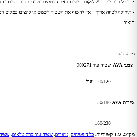
• טיפול בכתמים – יש לנקות במהירות את הכתמים על ידי תנועות סיבוביות ,
• תחזוקה לטווח ארוך – אין לחשוף את השטיח לשמש או להציבו במקום רטוב
תיאור
מידע נוסף
צבעי AVA
שטיח עור 900271
120/120 עגול
,
מידות AVA
130/180
,
160/230
מק"ט:
122
קטגוריות:
כל השטיחים
,
מוצרים
,
שטיח עור פרה טלאים
,
שטיחי