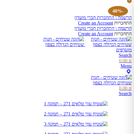
0
0
items
items
×
השאר פרטים
-40%
הרשמה \ התחברות חברי מועדון
התחברות
Create an Account
שם מלא
הרשמה \ התחברות חברי מועדון
התחברות
Create an Account
מועדפים
טלפון
Search
0.00
₪
Menu
אימייל
0.00
₪
Search
שלח