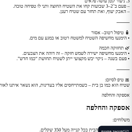
3. ניעור קטן עושה פלאים
– פעם ב־2–3 שבועות קחו את השטיח החוצה ותני לו טפיחה טובה.
– האבק יעוף, ואת תחזר עם שטיח רענן.
⸻
🧴 טיפול רטוב– אסור
• הימנעו מחשיפה השטיח למשטח רטוב או במגע עם מים.
🌿 תחזוקה חכמה
• הימנעו מחשיפה ישירה לשמש חזקה – זה דוהה את הצבעים.
• פעם בשנה – ניקוי יבש מקצועי ייתן לשטיח תחושת “כמו חדש”.
⸻
🎀 טיפ לסיום:
שטיח הוא כמו בן בית – כשמתייחסים אליו בעדינות, הוא נשאר איתנו לאור
אספקה והחלפה
אספקה והחלפה
משלוחים:
• משלוח חינם עד הבית בכל קנייה מעל 350 שקלים.