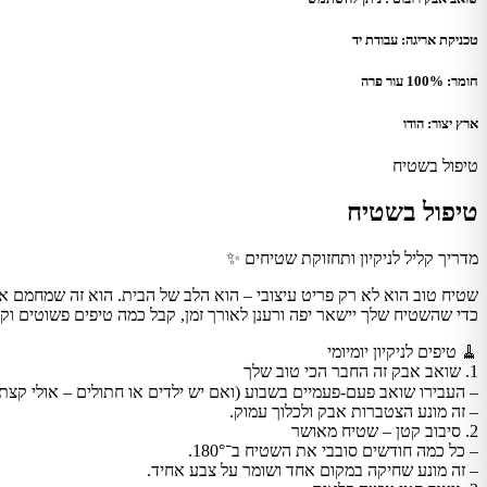
טכניקת אריגה: עבודת יד
חומר: 100% עור פרה
ארץ יצור: הודו
טיפול בשטיח
טיפול בשטיח
מדריך קליל לניקיון ותחזוקת שטיחים ✨
שטיח טוב הוא לא רק פריט עיצובי – הוא הלב של הבית. הוא זה שמחמם את
כדי שהשטיח שלך יישאר יפה ורענן לאורך זמן, קבל כמה טיפים פשוטים וקל
🧹 טיפים לניקיון יומיומי
1. שואב אבק זה החבר הכי טוב שלך
– העבירו שואב פעם-פעמיים בשבוע (ואם יש ילדים או חתולים – אולי קצת 
– זה מונע הצטברות אבק ולכלוך עמוק.
2. סיבוב קטן – שטיח מאושר
– כל כמה חודשים סובבי את השטיח ב־180°.
– זה מונע שחיקה במקום אחד ושומר על צבע אחיד.