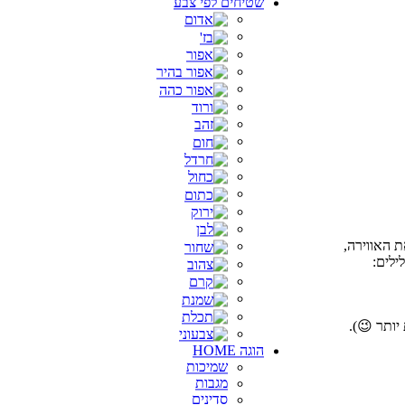
שטיחים לפי צבע
 האווירה,
ילים:
יותר 😉).
הוגה HOME
שמיכות
מגבות
סדינים