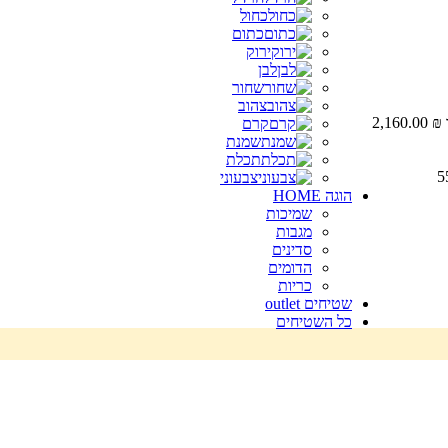
כחול
כתום
ירוק
לבן
שחור
צהוב
קרם
שמנת
תכלת
צבעוני
הוגה HOME
שמיכות
מגבות
סדינים
הדומים
כריות
שטיחים outlet
כל השטיחים