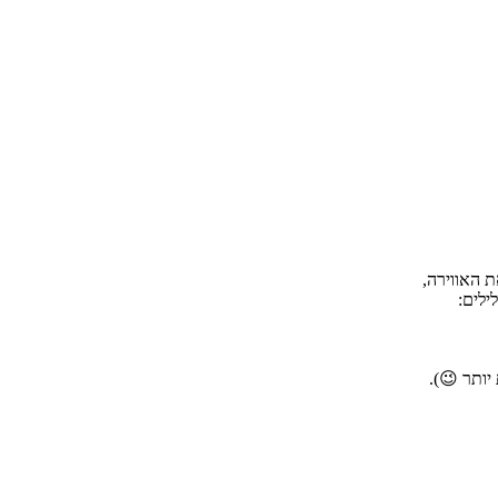
 האווירה,
ילים:
יותר 😉).