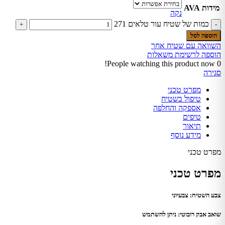
מידות AVA
נקה
כמות של שטיח עור טלאים 271
הוספה לסל
השוואה עם שטיח אחר
הוספה לרשימת משאלות
People watching this product now!
0
סגירה
מפרט טכני
טיפול בשטיח
אספקה והחלפה
טיפים
תיאור
מידע נוסף
מפרט טכני
מפרט טכני
צבע השטיח: צבעיוני
שואב אבק רובוטי: ניתן להשתמש