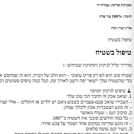
טכניקת אריגה: עבודת יד
חומר: 100% עור פרה
ארץ יצור: הודו
טיפול בשטיח
טיפול בשטיח
מדריך קליל לניקיון ותחזוקת שטיחים ✨
שטיח טוב הוא לא רק פריט עיצובי – הוא הלב של הבית. הוא זה שמחמם את
כדי שהשטיח שלך יישאר יפה ורענן לאורך זמן, קבל כמה טיפים פשוטים וקל
🧹 טיפים לניקיון יומיומי
1. שואב אבק זה החבר הכי טוב שלך
– העבירו שואב פעם-פעמיים בשבוע (ואם יש ילדים או חתולים – אולי קצת 
– זה מונע הצטברות אבק ולכלוך עמוק.
2. סיבוב קטן – שטיח מאושר
– כל כמה חודשים סובבי את השטיח ב־180°.
– זה מונע שחיקה במקום אחד ושומר על צבע אחיד.
3. ניעור קטן עושה פלאים