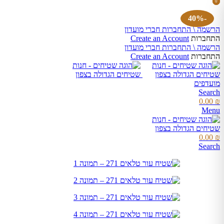
0
0
items
items
×
השאר פרטים
-40%
הרשמה \ התחברות חברי מועדון
התחברות
Create an Account
שם מלא
הרשמה \ התחברות חברי מועדון
התחברות
Create an Account
מועדפים
טלפון
Search
0.00
₪
Menu
אימייל
0.00
₪
Search
שלח