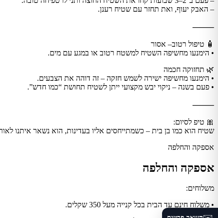
– פעם ב־2–3 שבועות קחו את השטיח החוצה ותני לו טפיחה טובה.
– האבק יעוף, ואת תחזר עם שטיח רענן.
⸻
🧴 טיפול רטוב– אסור
• הימנעו מחשיפה השטיח למשטח רטוב או במגע עם מים.
🌿 תחזוקה חכמה
• הימנעו מחשיפה ישירה לשמש חזקה – זה דוהה את הצבעים.
• פעם בשנה – ניקוי יבש מקצועי ייתן לשטיח תחושת “כמו חדש”.
⸻
🎀 טיפ לסיום:
שטיח הוא כמו בן בית – כשמתייחסים אליו בעדינות, הוא נשאר איתנו לאור
אספקה והחלפה
אספקה והחלפה
משלוחים:
• משלוח חינם עד הבית בכל קנייה מעל 350 שקלים.