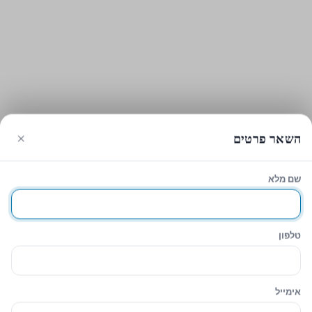
×
השאר פרטים
שם מלא
עגלת הקניות
סגירה
Sidebar
טלפון
Hide similarities
Highlight differences
אימייל
Select the fields to be shown. Others will be hidden. Drag and drop