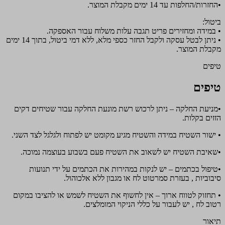
•החזרות/החלפות עד 14 ימים מקבלת המוצר.
ביטול:
• במידה ומחזירים פריט תגבה עלות משלוח עבור האספקה.
• ניתן לבטל עסקה ולקבל החזר כספי מלא, ללא דמי ביטול, בתוך 14 ימים
מקבלת המוצר.
טיפים
טיפים
•מניעת החלקה – ניתן לרכוש רשת מונעת החלקה עבור שטיחים דקים
הזזים בקלות.
• ישור השטיח במידה והשטיח מגיע מקומט יש לפתוח ולגלגל לצד השני.
•שאיבת השטיח יש לשאוב את השטיח פעם בשבוע בעוצמה נמוכה.
•טיפול בכתמים – יש לנקות במהירות את הכתמים על ידי תנועות
סיבוביות , בעזרת סמרטוט לח או מגבון ללא אלכוהול.
• תחזוק לטווח ארוך – אין לחשוף את השטיח לשמש או להציבו במקום
רטוב לח , יש לעבור על כללי הניקוי המומלצים.
תיאור