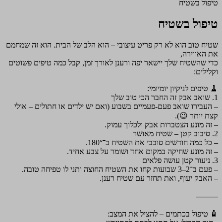
טיפול בשטיח
טיפול בשטיח
שטיח טוב הוא לא רק פריט עיצובי – הוא הלב של הבית. הוא זה שמחמם
את האווירה,
כדי שהשטיח שלך יישאר יפה ורענן לאורך זמן, קבל כמה טיפים פשוטים
וקלילים:
🧹 טיפים לניקיון יומיומי:
1. שואב אבק זה החבר הכי טוב שלך
– העבירו שואב פעם-פעמיים בשבוע (ואם יש ילדים או חתולים – אולי
קצת יותר 😉).
– זה מונע הצטברות אבק ולכלוך עמוק.
2. סיבוב קטן – שטיח מאושר
– כל כמה חודשים סובבי את השטיח ב־180°.
– זה מונע שחיקה במקום אחד ושומר על צבע אחיד.
3. ניעור קטן עושה פלאים
– פעם ב־2–3 שבועות קחו את השטיח החוצה ותני לו טפיחה טובה.
– האבק יעוף, ואת תחזר עם שטיח רענן.
⸻
🧴 טיפול בכתמים – להציל את המצב: