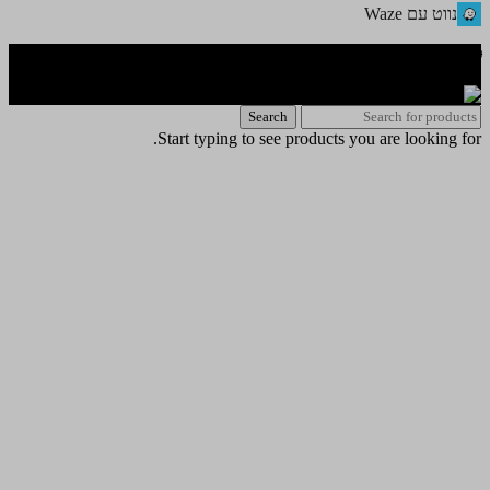
נווט עם Waze
🌐 האתר פותח על ידי KeyOneSecurity 054-740-6736 | Instagram|
office@key1sec.tech | www.key1sec.tech
Search
Start typing to see products you are looking for.