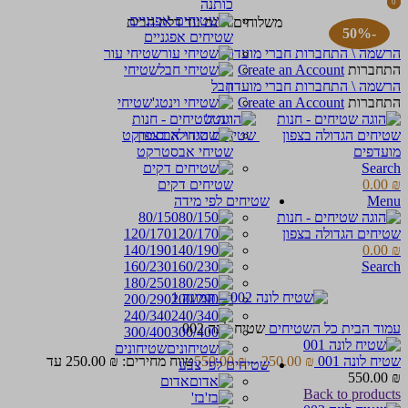
כותנה
0
0
items
items
משלוחים חינם עד דלת הבית
-50%
שטיחים אפגניים
הרשמה \ התחברות חברי מועדון
שטיחי עור
התחברות
Create an Account
שטיחי
הרשמה \ התחברות חברי מועדון
חבל
התחברות
Create an Account
שטיחי
וינטג'
מועדפים
שטיחי אבסטרקט
Search
₪
0.00
שטיחים דקים
Menu
שטיחים לפי מידה
80/150
120/170
140/190
0.00
₪
160/230
Search
180/250
200/290
240/340
עמוד הבית
כל השטיחים
שטיח לונה 002
300/400
שטיחונים
שטיח לונה 001
₪
250.00
–
₪
550.00
טווח מחירים: ⁦250.00 ₪⁩ עד
שטיחים לפי צבע
אדום
Back to products
בז'