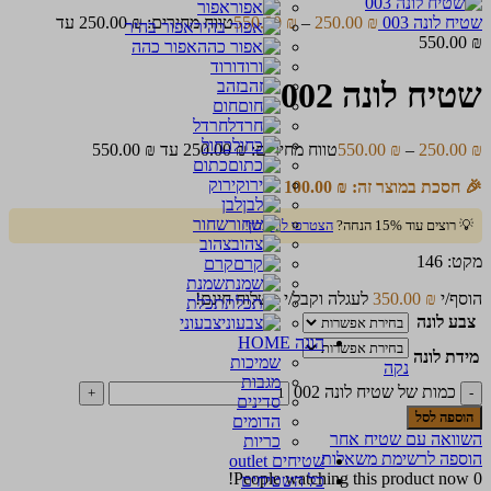
אפור
שטיח לונה 003
₪
250.00
–
₪
550.00
טווח מחירים: ⁦250.00 ₪⁩ עד
אפור בהיר
אפור כהה
ורוד
שטיח לונה 002
זהב
חום
חרדל
כחול
₪
250.00
–
₪
550.00
טווח מחירים: ⁦250.00 ₪⁩ עד ⁦550.00 ₪⁩
כתום
ירוק
🎉 חסכת במוצר זה:
₪
100.00
לבן
שחור
💡 רוצים עוד 15% הנחה?
הצטרפו למועדון!
צהוב
מקט:
146
קרם
שמנת
הוסף/י
₪
350.00
לעגלה וקבל/י משלוח חינם!
תכלת
צבע לונה
צבעוני
הוגה HOME
מידת לונה
שמיכות
נקה
מגבות
כמות של שטיח לונה 002
סדינים
הוספה לסל
הדומים
השוואה עם שטיח אחר
כריות
הוספה לרשימת משאלות
שטיחים outlet
People watching this product now!
0
כל השטיחים