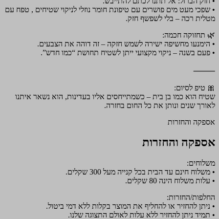
• חוק הברזל: אל תתנו לכתם להתייבש.
• שפכי מעט מים פושרים עם טיפונת חומר נוזלי לניקוי שטיחים , טפח עם
מטלית רכה – בלי לשפשף חזק.
🌿 תחזוקה חכמה:
• הימנעו מחשיפה ישירה לשמש חזקה – זה דוהה את הצבעים.
• פעם בשנה – ניקוי מקצועי ייתן לשטיח תחושת “כמו חדש”.
⸻
🎀 טיפ לסיום:
שטיח הוא כמו בן בית – כשמתייחסים אליו בעדינות, הוא נשאר איתנו
לאורך שנים ונותן את כל החום בחזרה.
אספקה והחזרות
אספקה והחזרות
משלוחים:
• משלוח חינם עד הבית בכל קנייה מעל 300 שקלים.
• עלות משלוח הינה 80 שקלים.
החלפות/החזרות:
• ניתן להחזיר או להחליף את המוצר בקלות ללא דמי ביטול.
• תמיד ניתן להחזיר ללא עלות לאולם התצוגה שלנו.