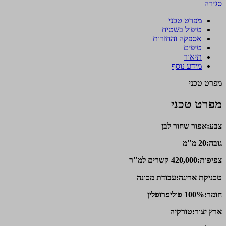
סגירה
מפרט טכני
טיפול בשטיח
אספקה והחזרות
טיפים
תיאור
מידע נוסף
מפרט טכני
מפרט טכני
צבע:אפור שחור לבן
גובה:20 מ"מ
צפיפות:420,000 קשרים למ"ר
טכניקת אריגה:עבודת מכונה
חומר:100% פוליפרופלין
ארץ יצור:טורקיה