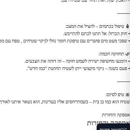
– האבק יעוף, ואת תחזר עם שטיח רענן.
⸻
🧴 טיפול בכתמים – להציל את המצב:
• חוק הברזל: אל תתנו לכתם להתייבש.
• שפכי מעט מים פושרים עם טיפונת חומר נוזלי לניקוי שטיחים , טפח עם מ
🌿 תחזוקה חכמה:
• הימנעו מחשיפה ישירה לשמש חזקה – זה דוהה את הצבעים.
• פעם בשנה – ניקוי מקצועי ייתן לשטיח תחושת “כמו חדש”.
⸻
🎀 טיפ לסיום:
שטיח הוא כמו בן בית – כשמתייחסים אליו בעדינות, הוא נשאר איתנו לאורך 
אספקה והחזרות
אספקה והחזרות
השאר פרטים