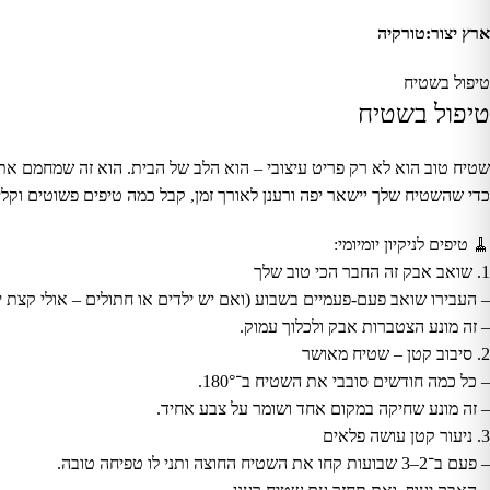
ארץ יצור:טורקיה
טיפול בשטיח
טיפול בשטיח
שטיח טוב הוא לא רק פריט עיצובי – הוא הלב של הבית. הוא זה שמחמם את 
כדי שהשטיח שלך יישאר יפה ורענן לאורך זמן, קבל כמה טיפים פשוטים וקלי
🧹 טיפים לניקיון יומיומי:
1. שואב אבק זה החבר הכי טוב שלך
– העבירו שואב פעם-פעמיים בשבוע (ואם יש ילדים או חתולים – אולי קצת י
– זה מונע הצטברות אבק ולכלוך עמוק.
2. סיבוב קטן – שטיח מאושר
– כל כמה חודשים סובבי את השטיח ב־180°.
– זה מונע שחיקה במקום אחד ושומר על צבע אחיד.
3. ניעור קטן עושה פלאים
– פעם ב־2–3 שבועות קחו את השטיח החוצה ותני לו טפיחה טובה.