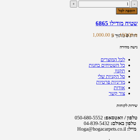
כמות
ניתן
של
לבחור
הוספה לסל
שטיח
את
מודילו
האפשרויות
שטיח מודילו 6865
6865
בעמוד
המוצר
טווח
1,000.00
₪
–
150.00
₪
דורג
0
מתוך 5
מחירים:
גישה מהירה
עד
לכל המוצרים
כל השטיחים בחנות
תקנון
סל הקניות שלי
מדיניות פרטיות
אודות
צור קשר
שירות לקוחות
טלפון / וואטסאפ:
050-680-5552
טלפון באולם:
04-839-5432
מייל:
Hoga@hogacarpets.co.il