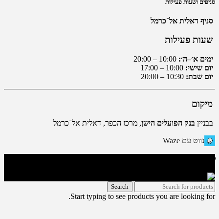
סניפים ושעות פעילות
סניף דאלית אל־כרמל
שעות פעילות
ימים א׳–ה׳:
10:00 – 20:00
יום שישי:
10:00 – 17:00
יום שבת:
10:30 – 20:00
מיקום
בבניין
בנק הפועלים הישן
, מרכז הכפר, דאלית אל־כרמל
נווט עם Waze
🌐 האתר פותח על ידי KeyOneSecurity 054-740-6736 | Instagram|
office@key1sec.tech | www.key1sec.tech
Search
Start typing to see products you are looking for.