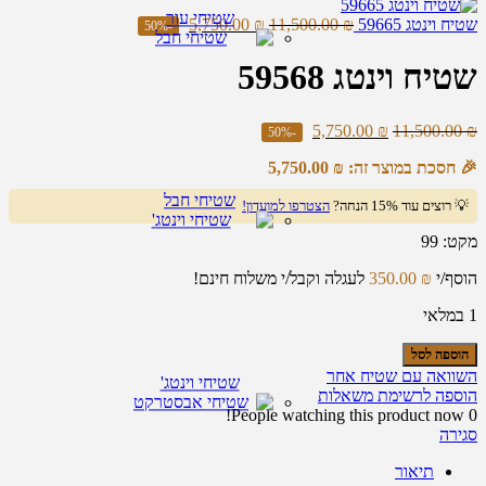
שטיחי עור
שטיח וינטג 59665
₪
11,500.00
₪
5,750.00
-50%
שטיח וינטג 59568
5,750.00
₪
11,500.00
₪
-50%
🎉 חסכת במוצר זה:
₪
5,750.00
שטיחי חבל
💡 רוצים עוד 15% הנחה?
הצטרפו למועדון!
מקט:
99
הוסף/י
₪
350.00
לעגלה וקבל/י משלוח חינם!
1 במלאי
כמות
הוספה לסל
של
השוואה עם שטיח אחר
שטיחי וינטג'
שטיח
הוספה לרשימת משאלות
וינטג
People watching this product now!
0
59568
סגירה
תיאור