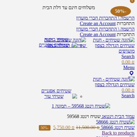
0
0
items
items
משלוחים חינם עד דלת הבית
-50%
הרשמה \ התחברות חברי מועדון
התחברות
Create an Account
הרשמה \ התחברות חברי מועדון
התחברות
Create an Account
שטיחי כותנה
מועדפים
Search
0.00
₪
Menu
0.00
₪
שטיחים אפגניים
Search
עמוד הבית
וינטאג
שטיח וינטג 59568
שטיח וינטג 58666
₪
11,500.00
₪
5,750.00
-50%
Back to products