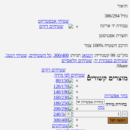
תיאור
גודל 386/294
שטיחי אבסטרקט
עבודת יד אריגה
תוצרת אפגניסטן
הרכב השטיח 100% צמר
מק"ט:
99
קטגוריה:
וינטאג
תגיות:
300/400
,
כל השטיחים
,
שטיחי וינטג'
,
שטיחים בעבודת יד
,
שטיחים קלאסיים
Share:
שטיחים דקים
שטיחים לפי מידה
מוצרים קשורים
למוצר
בחר אפשרות
זה
בחירת מידה
יש
נקה
מספר
כמות
סוגים.
של
הוספה לסל
ניתן
שטיח
לבחור
אודסה