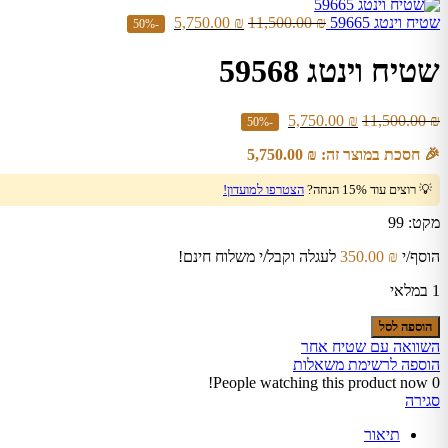
שטיח וינטג 59665
₪
11,500.00
₪
5,750.00
-50%
שטיח וינטג 59568
5,750.00
₪
11,500.00
₪
-50%
🎉 חסכת במוצר זה:
₪
5,750.00
💡 רוצים עוד 15% הנחה?
הצטרפו למועדון!
מקט:
99
הוסף/י
₪
350.00
לעגלה וקבל/י משלוח חינם!
1 במלאי
כמות
הוספה לסל
של
השוואה עם שטיח אחר
שטיח
הוספה לרשימת משאלות
וינטג
People watching this product now!
0
59568
סגירה
תיאור