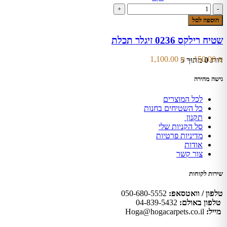
סוגים.
כמות
ניתן
של
לבחור
הוספה לסל
שטיח
את
רילקס
האפשרויות
שטיח רילקס 0236 זיגלר תכלת
0236
בעמוד
זיגלר
המוצר
טווח
1,100.00
₪
–
150.00
₪
דורג
0
מתוך 5
תכלת
מחירים:
גישה מהירה
עד
לכל המוצרים
כל השטיחים בחנות
תקנון
סל הקניות שלי
מדיניות פרטיות
אודות
צור קשר
שירות לקוחות
טלפון / וואטסאפ:
050-680-5552
טלפון באולם:
04-839-5432
מייל:
Hoga@hogacarpets.co.il