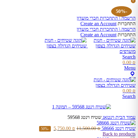
0
0
items
items
-50%
הרשמה \ התחברות חברי מועדון
התחברות
Create an Account
הרשמה \ התחברות חברי מועדון
התחברות
Create an Account
מועדפים
Search
0.00
₪
Menu
0.00
₪
Search
עמוד הבית
וינטאג
שטיח וינטג 59568
שטיח וינטג 58666
₪
11,500.00
₪
5,750.00
-50%
Back to products