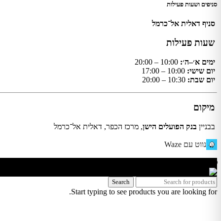
סניפים ושעות פעילות
סניף דאלית אל־כרמל
שעות פעילות
ימים א׳–ה׳:
10:00 – 20:00
יום שישי:
10:00 – 17:00
יום שבת:
10:30 – 20:00
מיקום
בבניין
בנק הפועלים הישן
, מרכז הכפר, דאלית אל־כרמל
נווט עם Waze
🌐 האתר פותח על ידי KeyOneSecurity 054-740-6736 | Instagram| office@key1sec.tech | www.key1sec.tech
Search
Start typing to see products you are looking for.