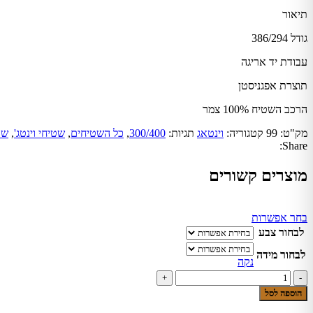
תיאור
גודל 386/294
עבודת יד אריגה
תוצרת אפגניסטן
הרכב השטיח 100% צמר
מק"ט:
99
קטגוריה:
וינטאג
תגיות:
300/400
,
כל השטיחים
,
שטיחי וינטג'
,
שט
Share:
מוצרים קשורים
למוצר
בחר אפשרות
זה
לבחור צבע
יש
לבחור מידה
מספר
נקה
סוגים.
כמות
ניתן
של
לבחור
הוספה לסל
שטיח
את