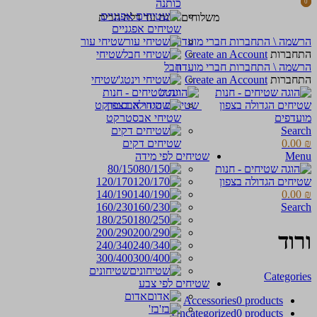
כותנה
0
0
items
items
משלוחים חינם עד דלת הבית
שטיחים אפגניים
הרשמה \ התחברות חברי מועדון
שטיחי עור
התחברות
Create an Account
שטיחי
הרשמה \ התחברות חברי מועדון
חבל
התחברות
Create an Account
שטיחי
וינטג'
מועדפים
שטיחי אבסטרקט
Search
₪
0.00
שטיחים דקים
Menu
שטיחים לפי מידה
80/150
120/170
140/190
0.00
₪
160/230
Search
180/250
200/290
ורוד
240/340
300/400
שטיחונים
Categories
שטיחים לפי צבע
אדום
Accessories
0 products
בז'
Uncategorized
0 products