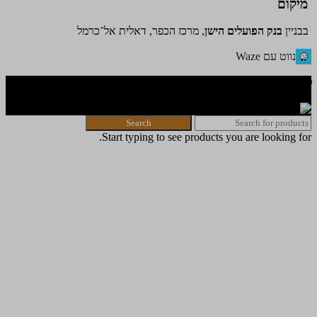
מיקום
בבניין
בנק הפועלים הישן
, מרכז הכפר, דאלית אל־כרמל
נווט עם Waze
🌐 האתר פותח על ידי KeyOneSecurity 054-740-6736 | Instagram|
office@key1sec.tech | www.key1sec.tech
Search
Start typing to see products you are looking for.