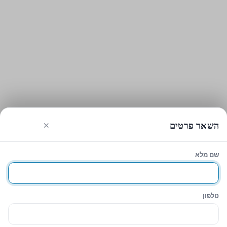
×
השאר פרטים
שם מלא
עגלת הקניות
סגירה
טלפון
Hide similarities