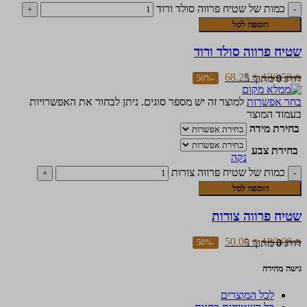
כמות של שטיח פרווה סולד ורוד
הוספה לסל
שטיח פרווה סולד ורוד
68.25
₪
136.50
₪
דורג
0
מתוך 5
-50%
בחר אפשרות
למוצר זה יש מספר סוגים. ניתן לבחור את האפשרויות
בעמוד המוצר
בחירת מידה
בחירת צבע
נקה
כמות של שטיח פרווה צורות
הוספה לסל
שטיח פרווה צורות
50.00
₪
100.00
₪
דורג
0
מתוך 5
-50%
גישה מהירה
לכל המוצרים