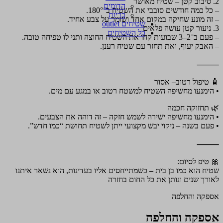
2. סיבוב קטן – שטיח מאושר
הדומים
– כל כמה חודשים סובבי את השטיח ב־180°.
כריות
– זה מונע שחיקה במקום אחד ושומר על צבע אחיד.
שטיחים outlet
3. ניעור קטן עושה פלאים
כל השטיחים
– פעם ב־2–3 שבועות קחו את השטיח החוצה ותני לו טפיחה טובה.
– האבק יעוף, ואת תחזר עם שטיח רענן.
⸻
🧴 טיפול רטוב– אסור
• הימנעו מחשיפה השטיח למשטח רטוב או במגע עם מים.
🌿 תחזוקה חכמה
• הימנעו מחשיפה ישירה לשמש חזקה – זה דוהה את הצבעים.
• פעם בשנה – ניקוי יבש מקצועי ייתן לשטיח תחושת “כמו חדש”.
⸻
🎀 טיפ לסיום:
שטיח הוא כמו בן בית – כשמתייחסים אליו בעדינות, הוא נשאר איתנו
לאורך שנים ונותן את כל החום בחזרה
אספקה והחלפה
אספקה והחלפה