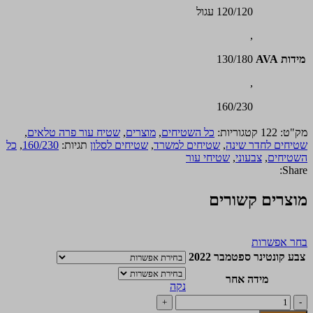
120/120 עגול
,
מידות AVA
130/180
,
160/230
מק"ט:
122
קטגוריות:
כל השטיחים
,
מוצרים
,
שטיח עור פרה טלאים
,
שטיחים לחדר שינה
,
שטיחים למשרד
,
שטיחים לסלון
תגיות:
160/230
,
כל
השטיחים
,
צבעוני
,
שטיחי עור
Share:
מוצרים קשורים
למוצר
בחר אפשרות
זה
צבע קונטינר ספטמבר 2022
יש
מספר
מידה אחר
נקה
סוגים.
כמות
ניתן
של