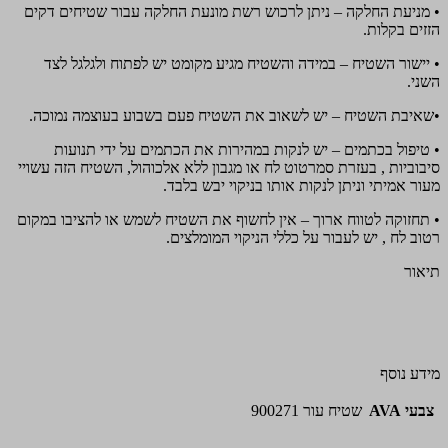
• מניעת החלקה – ניתן לרכוש רשת מונעת החלקה עבור שטיחים דקים
הזזים בקלות.
• יישור השטיח – במידה והשטיח מגיע מקומט יש לפתוח ולגלגל לצד
השני.
•שאיבת השטיח – יש לשאוב את השטיח פעם בשבוע בעוצמה נמוכה.
• טיפול בכתמים – יש לנקות במהירות את הכתמים על ידי תנועות
סיבוביות , בעזרת סמרטוט לח או מגבון ללא אלכוהול, השטיח הזה עשויי
מעור אמיתי וניתן לנקות אותו בניקוי יבש בלבד.
• תחזוקה לטווח ארוך – אין לחשוף את השטיח לשמש או להציבו במקום
רטוב לח , יש לעבור על כללי הניקוי המומלצים.
תיאור
מידע נוסף
צבעי AVA
שטיח עור 900271