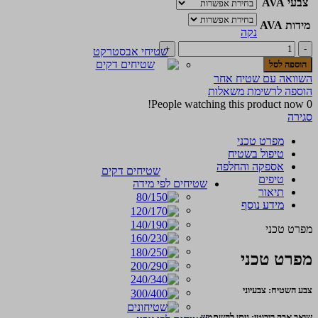
צבעי AVA
מידות AVA
נקה
כמות
שטיחי אבסטרקט
של
הוספה לסל
שטיח
השוואה עם שטיח אחר
עור
הוספה לרשימת משאלות
טלאים
People watching this product now!
0
271
סגירה
מפרט טכני
טיפול בשטיח
אספקה והחלפה
שטיחים דקים
טיפים
שטיחים לפי מידה
תיאור
מידע נוסף
מפרט טכני
מפרט טכני
צבע השטיח: צבעיוני
שואב אבק רובוטי: ניתן להשתמש