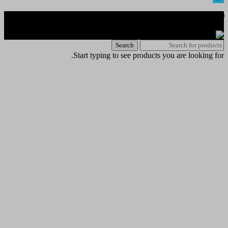
🌐 האתר פותח על ידי KeyOneSecurity 054-740-6736 | Instagram|
office@key1sec.tech | www.key1sec.tech
Search
Start typing to see products you are looking for.