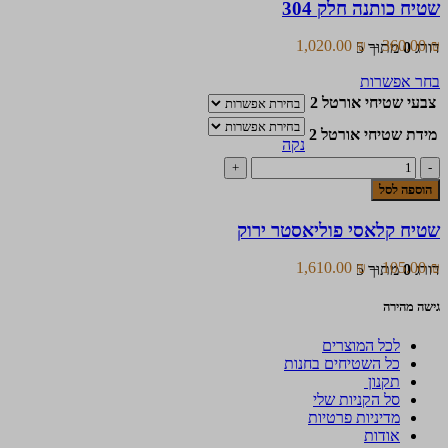
האפשרויות
שטיח כותנה חלק 304
חלק
בעמוד
304
המוצר
טווח
1,020.00
₪
–
360.00
₪
דורג
0
מתוך 5
מחירים:
למוצר
בחר אפשרות
זה
עד
צבעי שטיחי אורטל 2
יש
מספר
מידת שטיחי אורטל 2
נקה
סוגים.
כמות
ניתן
של
לבחור
הוספה לסל
שטיח
את
קלאסי
האפשרויות
שטיח קלאסי פוליאסטר ירוק
פוליאסטר
בעמוד
ירוק
המוצר
טווח
1,610.00
₪
–
105.00
₪
דורג
0
מתוך 5
מחירים:
גישה מהירה
עד
לכל המוצרים
כל השטיחים בחנות
תקנון
סל הקניות שלי
מדיניות פרטיות
אודות