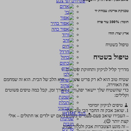
שטיחים לפי צבע
טכניקת אריגה: עבודת יד
חומר: 100% עור פרה
ארץ יצור: הודו
טיפול בשטיח
טיפול בשטיח
מדריך קליל לניקיון ותחזוקת שטיחים ✨
שטיח טוב הוא לא רק פריט עיצובי – הוא הלב של הבית. הוא זה שמחמם
את האווירה,
כדי שהשטיח שלך יישאר יפה ורענן לאורך זמן, קבל כמה טיפים פשוטים
וקלילים:
🧹 טיפים לניקיון יומיומי
1. שואב אבק זה החבר הכי טוב שלך
הוגה HOME
– העבירו שואב פעם-פעמיים בשבוע (ואם יש ילדים או חתולים – אולי
שמיכות
קצת יותר 😉).
מגבות
– זה מונע הצטברות אבק ולכלוך עמוק.
סדינים