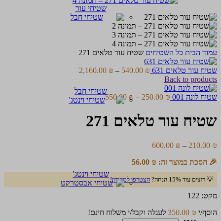
שטיחי עור
עמוד הבית
כל השטיחים
שטיח עור טלאים 271
טווח
שטיח עור טלאים 631
₪
540.00
–
₪
2,160.00
מחירים:
Back to products
שטיחי חבל
טווח
עד
שטיח לונה 001
₪
250.00
–
₪
550.00
מחירים:
שטיח עור טלאים 271
עד
טווח
600.00
₪
–
210.00
₪
מחירים:
🎉 חסכת במוצר זה:
₪
56.00
עד
שטיחי וינטג'
💡 רוצים עוד 15% הנחה?
הצטרפו למועדון!
מקט:
122
הוסף/י
₪
350.00
לעגלה וקבל/י משלוח חינם!